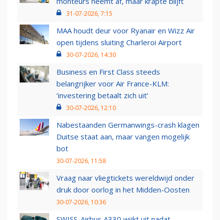
monteurs neemt af, maar krapte blijft
31-07-2026, 7:15
MAA houdt deur voor Ryanair en Wizz Air
open tijdens sluiting Charleroi Airport
30-07-2026, 14:30
Business en First Class steeds
belangrijker voor Air France-KLM:
‘investering betaalt zich uit’
30-07-2026, 12:10
Nabestaanden Germanwings-crash klagen
Duitse staat aan, maar vangen mogelijk
bot
30-07-2026, 11:58
Vraag naar vliegtickets wereldwijd onder
druk door oorlog in het Midden-Oosten
30-07-2026, 10:36
SWISS-Airbus A330 wijkt uit nadat