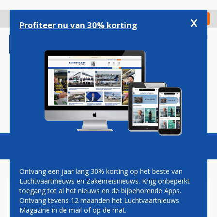
Overslaan
en
x
Digitaal Magazine
Registreer
Check in
naar
Profiteer nu van 30% korting
de
inhoud
gaan
Magazine
Podcasts
Vacatures
Toggl
naviga
Ontvang een jaar lang 30% korting op het beste van
Luchtvaartnieuws en Zakenreisnieuws. Krijg onbeperkt
toegang tot al het nieuws en de bijbehorende Apps.
RISICO OP SLACHTOFFERS BIJ
Ontvang tevens 12 maanden het Luchtvaartnieuws
ONGELUKKEN ROND
Magazine in de mail of op de mat.