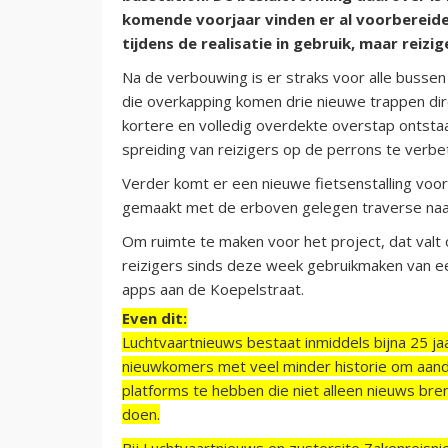
komende voorjaar vinden er al voorbereid
tijdens de realisatie in gebruik, maar rei
Na de verbouwing is er straks voor alle busse
die overkapping komen drie nieuwe trappen dir
kortere en volledig overdekte overstap ontstaa
spreiding van reizigers op de perrons te verbe
Verder komt er een nieuwe fietsenstalling voor
gemaakt met de erboven gelegen traverse naa
Om ruimte te maken voor het project, dat valt
reizigers sinds deze week gebruikmaken van ee
apps aan de Koepelstraat.
Even dit:
Luchtvaartnieuws bestaat inmiddels bijna 25 jaa
nieuwkomers met veel minder historie om aand
platforms te hebben die niet alleen nieuws bre
doen.
Bij Luchtvaartnieuws en zustersite Zakenreisn