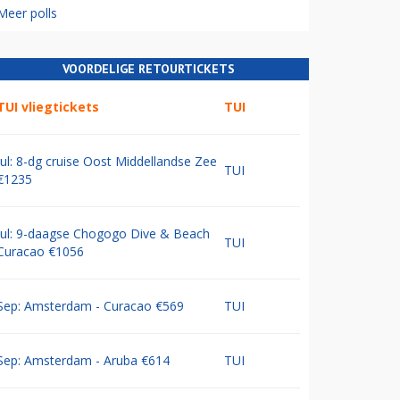
Meer polls
VOORDELIGE RETOURTICKETS
TUI vliegtickets
TUI
Jul: 8-dg cruise Oost Middellandse Zee
TUI
€1235
Jul: 9-daagse Chogogo Dive & Beach
TUI
Curacao €1056
Sep: Amsterdam - Curacao €569
TUI
Sep: Amsterdam - Aruba €614
TUI