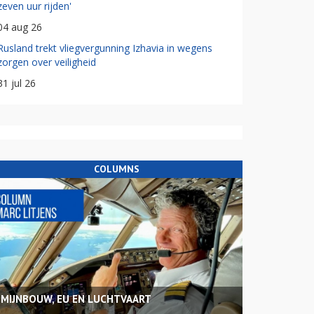
zeven uur rijden'
04 aug 26
Rusland trekt vliegvergunning Izhavia in wegens
zorgen over veiligheid
31 jul 26
COLUMNS
MIJNBOUW, EU EN LUCHTVAART