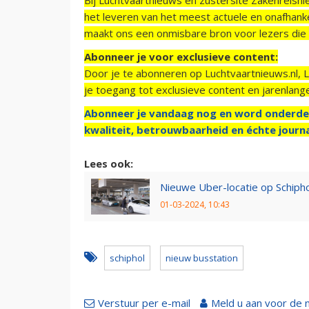
het leveren van het meest actuele en onafhankel
maakt ons een onmisbare bron voor lezers die g
Abonneer je voor exclusieve content:
Door je te abonneren op Luchtvaartnieuws.nl, 
je toegang tot exclusieve content en jarenlang
Abonneer je vandaag nog en word onderde
kwaliteit, betrouwbaarheid en échte journa
Lees ook:
Nieuwe Uber-locatie op Schipho
01-03-2024, 10:43
schiphol
nieuw busstation
Verstuur per e-mail
Meld u aan voor de 