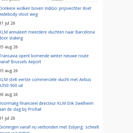
Donkere wolken boven IndiGo: prijsvechter doet
widebody-vloot weg
31 jul 26
KLM annuleert meerdere vluchten naar Barcelona
door staking
05 aug 26
Transavia opent komende winter nieuwe route
vanaf Brussels Airport
05 aug 26
KLM stelt eerste commerciële vlucht met Airbus
A350-900 uit
06 aug 26
Voormalig financieel directeur KLM Erik Swelheim
aan de slag bij ProRail
31 jul 26
Groningen vanaf nu verbonden met Esbjerg: 'scheelt
zeven uur rijden'