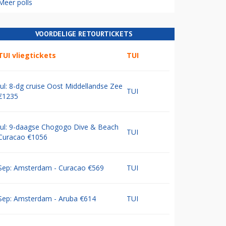
Meer polls
VOORDELIGE RETOURTICKETS
TUI vliegtickets
TUI
Jul: 8-dg cruise Oost Middellandse Zee
TUI
€1235
Jul: 9-daagse Chogogo Dive & Beach
TUI
Curacao €1056
Sep: Amsterdam - Curacao €569
TUI
Sep: Amsterdam - Aruba €614
TUI