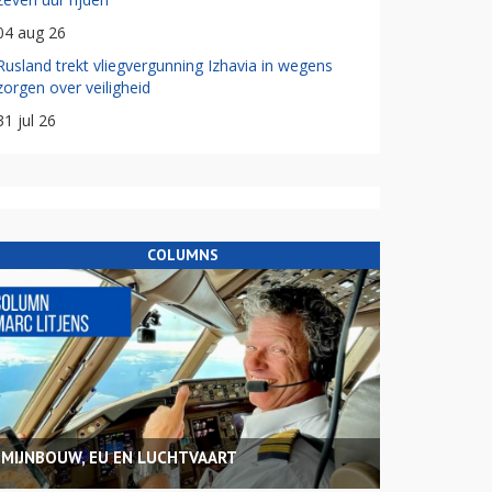
04 aug 26
Rusland trekt vliegvergunning Izhavia in wegens
zorgen over veiligheid
31 jul 26
COLUMNS
MIJNBOUW, EU EN LUCHTVAART