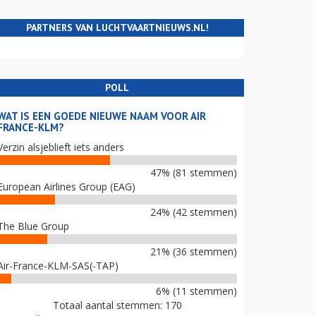
PARTNERS VAN LUCHTVAARTNIEUWS.NL!
POLL
WAT IS EEN GOEDE NIEUWE NAAM VOOR AIR
FRANCE-KLM?
Verzin alsjeblieft iets anders
47% (81 stemmen)
European Airlines Group (EAG)
24% (42 stemmen)
The Blue Group
21% (36 stemmen)
Air-France-KLM-SAS(-TAP)
6% (11 stemmen)
Totaal aantal stemmen: 170