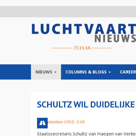
Overslaan
en
naar
de
inhoud
gaan
NIEUWS
COLUMNS & BLOGS
CAREER
SCHULTZ WIL DUIDELIJK
17 september 2003 - 2:00
Staatssecretaris Schultz van Haegen van Verke