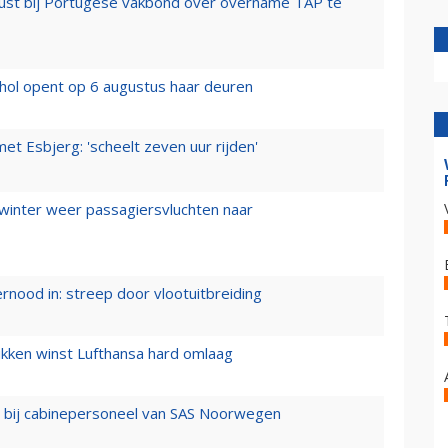
rust bij Portugese vakbond over overname TAP te
hol opent op 6 augustus haar deuren
t Esbjerg: 'scheelt zeven uur rijden'
 winter weer passagiersvluchten naar
ernood in: streep door vlootuitbreiding
ukken winst Lufthansa hard omlaag
 bij cabinepersoneel van SAS Noorwegen