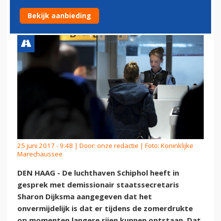
ZOMER ONVERMIJDELIJK
Bekijk aanbieding
25 juni 2017 - 9:48 | Door:
onze redactie
| Foto: Koninklijke
Marechaussee
DEN HAAG - De luchthaven Schiphol heeft in
gesprek met demissionair staatssecretaris
Sharon Dijksma aangegeven dat het
onvermijdelijk is dat er tijdens de zomerdrukte
op momenten langere rijen kunnen ontstaan. Dat