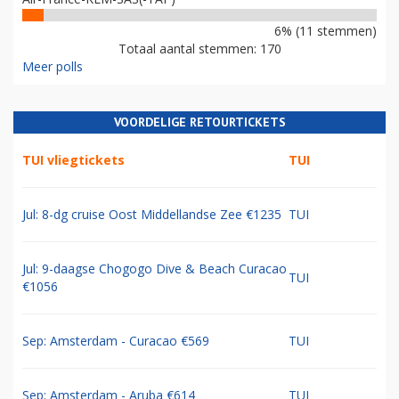
6% (11 stemmen)
Totaal aantal stemmen: 170
Meer polls
VOORDELIGE RETOURTICKETS
TUI vliegtickets
TUI
Jul: 8-dg cruise Oost Middellandse Zee €1235
TUI
Jul: 9-daagse Chogogo Dive & Beach Curacao
TUI
€1056
Sep: Amsterdam - Curacao €569
TUI
Sep: Amsterdam - Aruba €614
TUI