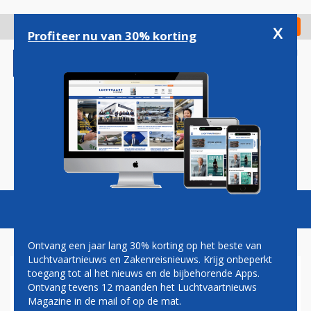
Overslaan
en
x
Digitaal Magazine
Registreer
Check in
naar
Profiteer nu van 30% korting
de
inhoud
gaan
Magazine
Podcasts
Vacatures
Toggl
naviga
Ontvang een jaar lang 30% korting op het beste van
Luchtvaartnieuws en Zakenreisnieuws. Krijg onbeperkt
toegang tot al het nieuws en de bijbehorende Apps.
STAATSSECRETARIS: LANGE
Ontvang tevens 12 maanden het Luchtvaartnieuws
RIJEN SCHIPHOL IN DE
Magazine in de mail of op de mat.