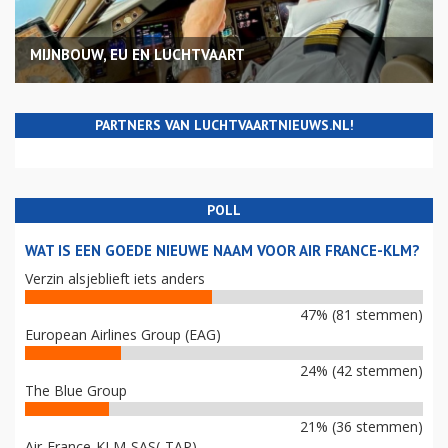
MIJNBOUW, EU EN LUCHTVAART
PARTNERS VAN LUCHTVAARTNIEUWS.NL!
POLL
WAT IS EEN GOEDE NIEUWE NAAM VOOR AIR FRANCE-KLM?
Verzin alsjeblieft iets anders
47% (81 stemmen)
European Airlines Group (EAG)
24% (42 stemmen)
The Blue Group
21% (36 stemmen)
Air-France-KLM-SAS(-TAP)