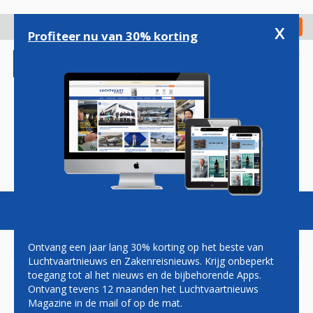
Overslaan
en
x
Digitaal Magazine
Registreer
Check in
naar
Profiteer nu van 30% korting
de
inhoud
gaan
Magazine
Podcasts
Vacatures
Toggl
naviga
Ontvang een jaar lang 30% korting op het beste van
Luchtvaartnieuws en Zakenreisnieuws. Krijg onbeperkt
toegang tot al het nieuws en de bijbehorende Apps.
STAKINGEN GAAN TEN KOSTE
Ontvang tevens 12 maanden het Luchtvaartnieuws
VAN 17 BRITSE
Magazine in de mail of op de mat.