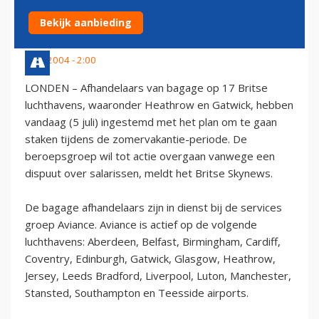
LUCHTHAVENS
Bekijk aanbieding
5 juli 2004 - 2:00
LONDEN – Afhandelaars van bagage op 17 Britse
luchthavens, waaronder Heathrow en Gatwick, hebben
vandaag (5 juli) ingestemd met het plan om te gaan
staken tijdens de zomervakantie-periode. De
beroepsgroep wil tot actie overgaan vanwege een
dispuut over salarissen, meldt het Britse Skynews.
De bagage afhandelaars zijn in dienst bij de services
groep Aviance. Aviance is actief op de volgende
luchthavens: Aberdeen, Belfast, Birmingham, Cardiff,
Coventry, Edinburgh, Gatwick, Glasgow, Heathrow,
Jersey, Leeds Bradford, Liverpool, Luton, Manchester,
Stansted, Southampton en Teesside airports.