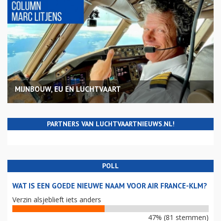
MIJNBOUW, EU EN LUCHTVAART
PARTNERS VAN LUCHTVAARTNIEUWS.NL!
POLL
WAT IS EEN GOEDE NIEUWE NAAM VOOR AIR FRANCE-KLM?
Verzin alsjeblieft iets anders
47% (81 stemmen)