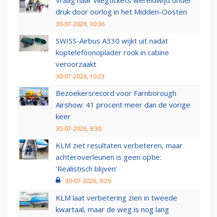
Vraag naar vliegtickets wereldwijd onder
druk door oorlog in het Midden-Oosten
30-07-2026, 10:36
SWISS-Airbus A330 wijkt uit nadat
koptelefoonoplader rook in cabine
veroorzaakt
30-07-2026, 10:23
Bezoekersrecord voor Farnborough
Airshow: 41 procent meer dan de vorige
keer
30-07-2026, 9:30
KLM ziet resultaten verbeteren, maar
achteroverleunen is geen optie:
‘Realistisch blijven’
30-07-2026, 9:29
KLM laat verbetering zien in tweede
kwartaal, maar de weg is nog lang