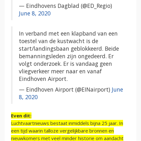
— Eindhovens Dagblad (@ED_Regio)
June 8, 2020
In verband met een klapband van een
toestel van de kustwacht is de
start/landingsbaan geblokkeerd. Beide
bemanningsleden zijn ongedeerd. Er
volgt onderzoek. Er is vandaag geen
vliegverkeer meer naar en vanaf
Eindhoven Airport.
— Eindhoven Airport (@EINairport)
June
8, 2020
Even dit:
Luchtvaartnieuws bestaat inmiddels bijna 25 jaar. In
een tijd waarin talloze vergelijkbare bronnen en
nieuwkomers met veel minder historie om aandacht