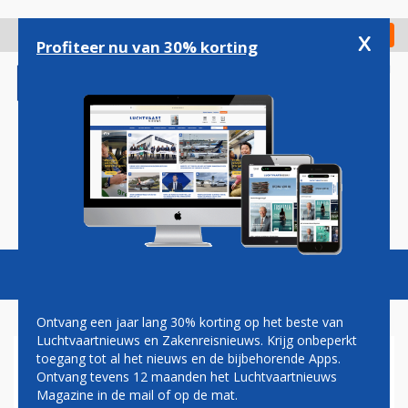
Overslaan
en
x
Digitaal Magazine
Registreer
Check in
naar
Profiteer nu van 30% korting
de
inhoud
gaan
Magazine
Podcasts
Vacatures
Toggl
naviga
Ontvang een jaar lang 30% korting op het beste van
Luchtvaartnieuws en Zakenreisnieuws. Krijg onbeperkt
toegang tot al het nieuws en de bijbehorende Apps.
STARTBAAN EINDHOVEN
Ontvang tevens 12 maanden het Luchtvaartnieuws
GEBLOKKEERD DOOR
Magazine in de mail of op de mat.