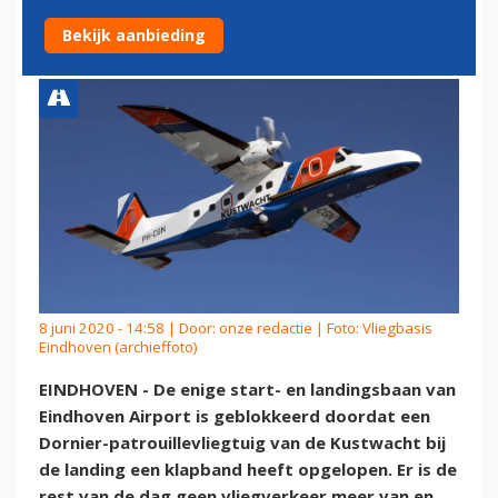
VLIEGTUIG MET KLAPBAND
Bekijk aanbieding
8 juni 2020 - 14:58 | Door:
onze redactie
| Foto: Vliegbasis
Eindhoven (archieffoto)
EINDHOVEN - De enige start- en landingsbaan van
Eindhoven Airport is geblokkeerd doordat een
Dornier-patrouillevliegtuig van de Kustwacht bij
de landing een klapband heeft opgelopen. Er is de
rest van de dag geen vliegverkeer meer van en