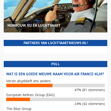
MIJNBOUW, EU EN LUCHTVAART
PARTNERS VAN LUCHTVAARTNIEUWS.NL!
POLL
WAT IS EEN GOEDE NIEUWE NAAM VOOR AIR FRANCE-KLM?
Verzin alsjeblieft iets anders
47% (81 stemmen)
European Airlines Group (EAG)
24% (42 stemmen)
The Blue Group