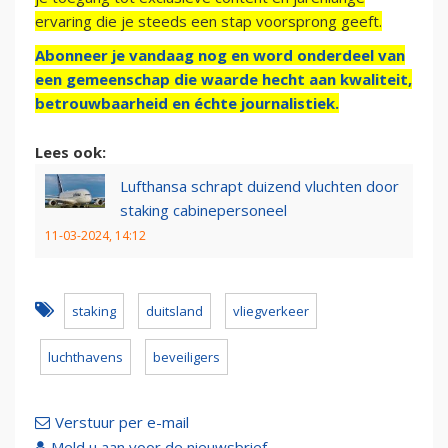
ervaring die je steeds een stap voorsprong geeft.
Abonneer je vandaag nog en word onderdeel van
een gemeenschap die waarde hecht aan kwaliteit,
betrouwbaarheid en échte journalistiek.
Lees ook:
Lufthansa schrapt duizend vluchten door
staking cabinepersoneel
11-03-2024, 14:12
staking
duitsland
vliegverkeer
luchthavens
beveiligers
Verstuur per e-mail
Meld u aan voor de nieuwsbrief