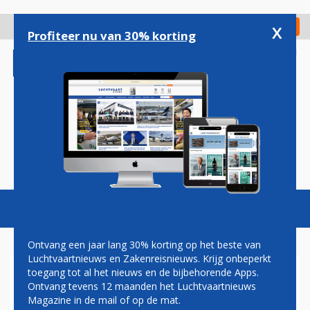
Overslaan
en
x
Digitaal Magazine
Registreer
Check in
naar
Profiteer nu van 30% korting
de
inhoud
gaan
Magazine
Podcasts
Vacatures
Toggl
naviga
Ontvang een jaar lang 30% korting op het beste van
Luchtvaartnieuws en Zakenreisnieuws. Krijg onbeperkt
toegang tot al het nieuws en de bijbehorende Apps.
VAKBOND ROEPT OP TOT
Ontvang tevens 12 maanden het Luchtvaartnieuws
NIEUWE STAKINGEN OP
Magazine in de mail of op de mat.