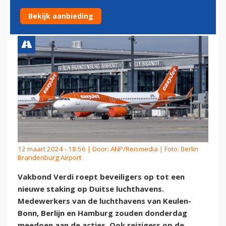
DUITSE LUCHTHAVENS
Bekijk aanbieding
12 maart 2024 - 18:56 | Door:
ANP/Reismedia
| Foto: Berlin
Brandenburg Airport
Vakbond Verdi roept beveiligers op tot een
nieuwe staking op Duitse luchthavens.
Medewerkers van de luchthavens van Keulen-
Bonn, Berlijn en Hamburg zouden donderdag
meedoen aan de acties. Ook reizigers op de