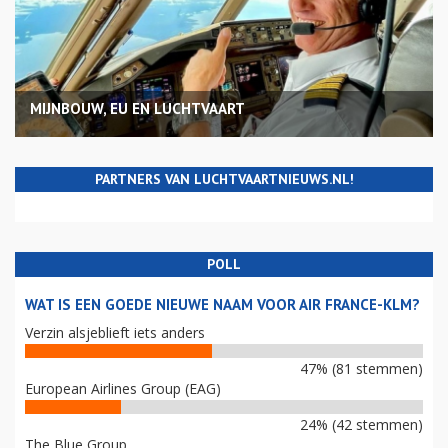
MIJNBOUW, EU EN LUCHTVAART
PARTNERS VAN LUCHTVAARTNIEUWS.NL!
POLL
WAT IS EEN GOEDE NIEUWE NAAM VOOR AIR FRANCE-KLM?
Verzin alsjeblieft iets anders
47% (81 stemmen)
European Airlines Group (EAG)
24% (42 stemmen)
The Blue Group