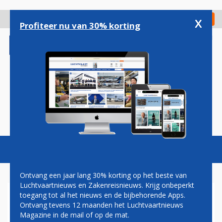
Overslaan
en
x
Digitaal Magazine
Registreer
Check in
naar
Profiteer nu van 30% korting
de
inhoud
gaan
Magazine
Podcasts
Vacatures
Toggl
naviga
Ontvang een jaar lang 30% korting op het beste van
Luchtvaartnieuws en Zakenreisnieuws. Krijg onbeperkt
toegang tot al het nieuws en de bijbehorende Apps.
VLIEGTUIGEN MET
Ontvang tevens 12 maanden het Luchtvaartnieuws
BESTEMMING HEATHROW
Magazine in de mail of op de mat.