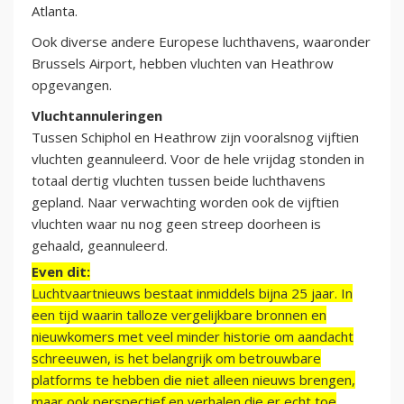
Atlanta.
Ook diverse andere Europese luchthavens, waaronder
Brussels Airport, hebben vluchten van Heathrow
opgevangen.
Vluchtannuleringen
Tussen Schiphol en Heathrow zijn vooralsnog vijftien
vluchten geannuleerd. Voor de hele vrijdag stonden in
totaal dertig vluchten tussen beide luchthavens
gepland. Naar verwachting worden ook de vijftien
vluchten waar nu nog geen streep doorheen is
gehaald, geannuleerd.
Even dit:
Luchtvaartnieuws bestaat inmiddels bijna 25 jaar. In
een tijd waarin talloze vergelijkbare bronnen en
nieuwkomers met veel minder historie om aandacht
schreeuwen, is het belangrijk om betrouwbare
platforms te hebben die niet alleen nieuws brengen,
maar ook perspectief en verhalen die er echt toe