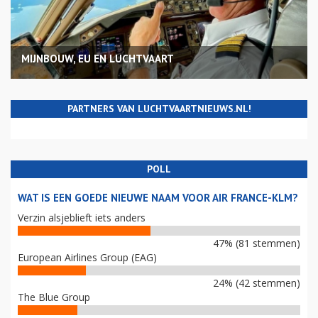
MIJNBOUW, EU EN LUCHTVAART
PARTNERS VAN LUCHTVAARTNIEUWS.NL!
POLL
WAT IS EEN GOEDE NIEUWE NAAM VOOR AIR FRANCE-KLM?
Verzin alsjeblieft iets anders
47% (81 stemmen)
European Airlines Group (EAG)
24% (42 stemmen)
The Blue Group