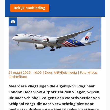
WIJKEN UIT NAAR SCHIPHOL
Bekijk aanbieding
21 maart 2025 - 10:05 | Door:
ANP/Reismedia
| Foto: Airbus
(archieffoto)
Meerdere vliegtuigen die eigenlijk vrijdag naar
London Heathrow Airport zouden vliegen, wijken
uit naar Schiphol. Volgens een woordvoerder van
Schiphol zorgt dit naar verwachting niet voor
veel extra drukte op de Nederlandse luchthaven.