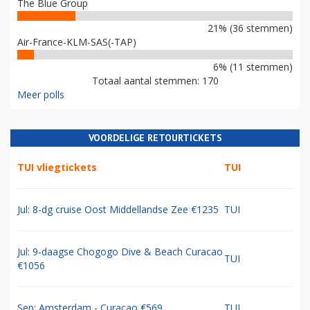
The Blue Group
21% (36 stemmen)
Air-France-KLM-SAS(-TAP)
6% (11 stemmen)
Totaal aantal stemmen: 170
Meer polls
VOORDELIGE RETOURTICKETS
TUI vliegtickets
TUI
Jul: 8-dg cruise Oost Middellandse Zee €1235
TUI
Jul: 9-daagse Chogogo Dive & Beach Curacao
TUI
€1056
Sep: Amsterdam - Curacao €569
TUI