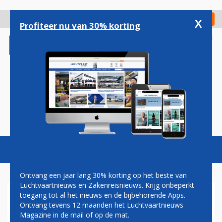
Overslaan
en
x
Digitaal Magazine
Registreer
Check in
naar
Profiteer nu van 30% korting
de
inhoud
gaan
Magazine
Podcasts
Vacatures
Toggl
naviga
Ontvang een jaar lang 30% korting op het beste van
Luchtvaartnieuws en Zakenreisnieuws. Krijg onbeperkt
toegang tot al het nieuws en de bijbehorende Apps.
VVD POSITIEF OVER
Ontvang tevens 12 maanden het Luchtvaartnieuws
UITKOPEN BEWONERS ROND
Magazine in de mail of op de mat.