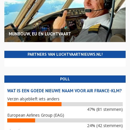
MIJNBOUW, EU EN LUCHTVAART
PARTNERS VAN LUCHTVAARTNIEUWS.NL!
POLL
WAT IS EEN GOEDE NIEUWE NAAM VOOR AIR FRANCE-KLM?
Verzin alsjeblieft iets anders
47% (81 stemmen)
European Airlines Group (EAG)
24% (42 stemmen)