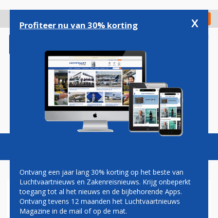
Overslaan
en
x
Digitaal Magazine
Registreer
Check in
naar
Profiteer nu van 30% korting
de
inhoud
gaan
Magazine
Podcasts
Vacatures
Toggl
naviga
Ontvang een jaar lang 30% korting op het beste van
Luchtvaartnieuws en Zakenreisnieuws. Krijg onbeperkt
toegang tot al het nieuws en de bijbehorende Apps.
NEDERLANDSE KRIJGSMACHT
Ontvang tevens 12 maanden het Luchtvaartnieuws
MOET GROENER WORDEN,
Magazine in de mail of op de mat.