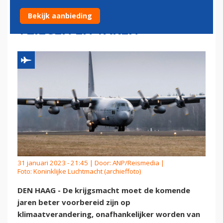
INCLUSIEF DUURZAMER
Bekijk aanbieding
VLIEGEN EN VAREN
31 januari 2023 - 21:45 | Door:
ANP/Reismedia
|
Foto: Koninklijke Luchtmacht (archieffoto)
DEN HAAG - De krijgsmacht moet de komende
jaren beter voorbereid zijn op
klimaatverandering, onafhankelijker worden van