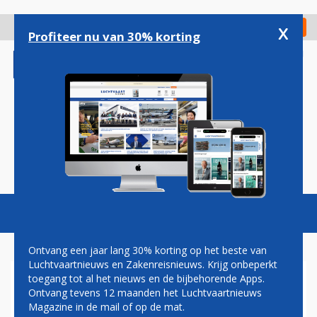
Overslaan
en
x
Digitaal Magazine
Registreer
Check in
naar
Profiteer nu van 30% korting
de
inhoud
gaan
Magazine
Podcasts
Vacatures
Toggl
naviga
Ontvang een jaar lang 30% korting op het beste van
Luchtvaartnieuws en Zakenreisnieuws. Krijg onbeperkt
toegang tot al het nieuws en de bijbehorende Apps.
MINISTER VAN
Ontvang tevens 12 maanden het Luchtvaartnieuws
NIEUWENHUIZEN BEDANKT
Magazine in de mail of op de mat.