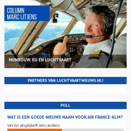
MIJNBOUW, EU EN LUCHTVAART
PARTNERS VAN LUCHTVAARTNIEUWS.NL!
POLL
WAT IS EEN GOEDE NIEUWE NAAM VOOR AIR FRANCE-KLM?
Verzin alsjeblieft iets anders