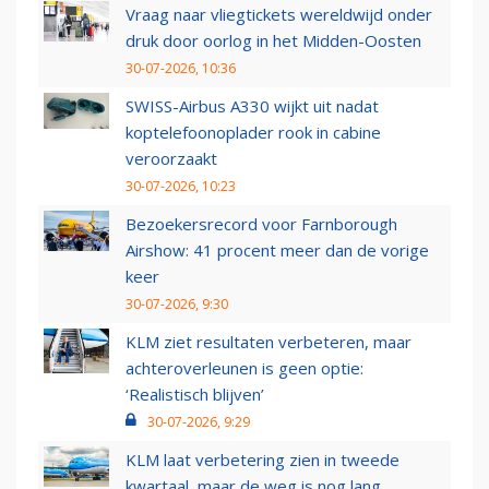
Vraag naar vliegtickets wereldwijd onder
druk door oorlog in het Midden-Oosten
30-07-2026, 10:36
SWISS-Airbus A330 wijkt uit nadat
koptelefoonoplader rook in cabine
veroorzaakt
30-07-2026, 10:23
Bezoekersrecord voor Farnborough
Airshow: 41 procent meer dan de vorige
keer
30-07-2026, 9:30
KLM ziet resultaten verbeteren, maar
achteroverleunen is geen optie:
‘Realistisch blijven’
30-07-2026, 9:29
KLM laat verbetering zien in tweede
kwartaal, maar de weg is nog lang