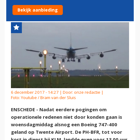
AIRPORT
Bekijk aanbieding
6 december 2017 - 14:27 | Door:
onze redactie
|
Foto: Youtube / Bram van der Sluis
ENSCHEDE - Nadat eerdere pogingen om
operationele redenen niet door konden gaan is
woensdagmiddag alsnog een Boeing 747-400
geland op Twente Airport. De PH-BFR, tot voor
kort in dienst bij KLM, landde even voor 13.00 uur