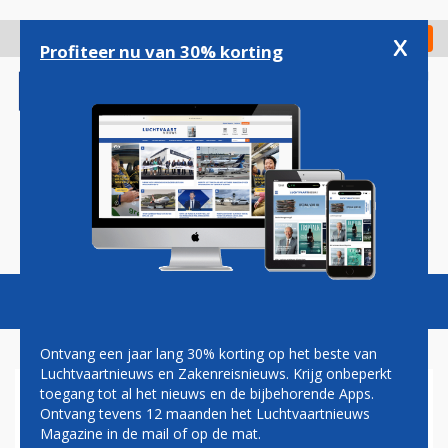
Overslaan
en
x
Digitaal Magazine
Registreer
Check in
naar
Profiteer nu van 30% korting
de
inhoud
gaan
Magazine
Podcasts
Vacatures
Toggl
naviga
Ontvang een jaar lang 30% korting op het beste van
Luchtvaartnieuws en Zakenreisnieuws. Krijg onbeperkt
toegang tot al het nieuws en de bijbehorende Apps.
VOORMALIGE KLM-JUMBO
Ontvang tevens 12 maanden het Luchtvaartnieuws
GELAND OP TWENTE
Magazine in de mail of op de mat.