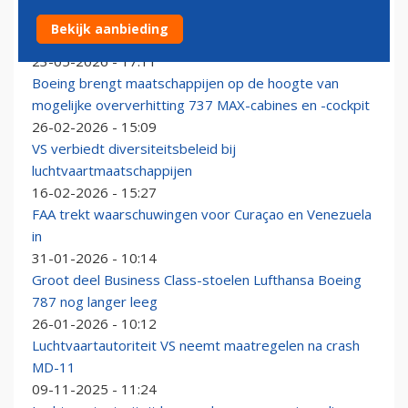
United-vlucht wijkt uit na incident met passagier op
Bekijk aanbieding
kruishoogte
23-05-2026 - 17:11
Boeing brengt maatschappijen op de hoogte van
mogelijke oververhitting 737 MAX-cabines en -cockpit
26-02-2026 - 15:09
VS verbiedt diversiteitsbeleid bij
luchtvaartmaatschappijen
16-02-2026 - 15:27
FAA trekt waarschuwingen voor Curaçao en Venezuela
in
31-01-2026 - 10:14
Groot deel Business Class-stoelen Lufthansa Boeing
787 nog langer leeg
26-01-2026 - 10:12
Luchtvaartautoriteit VS neemt maatregelen na crash
MD-11
09-11-2025 - 11:24