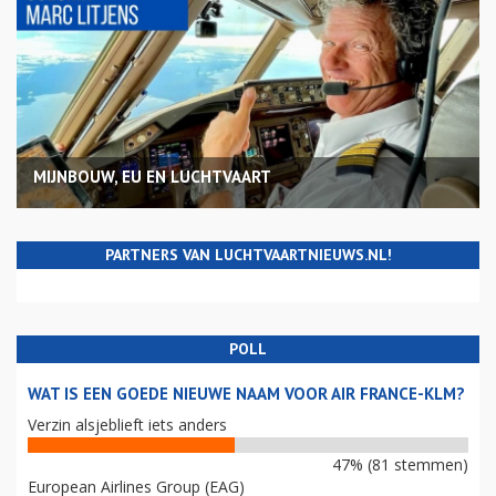
MIJNBOUW, EU EN LUCHTVAART
PARTNERS VAN LUCHTVAARTNIEUWS.NL!
POLL
WAT IS EEN GOEDE NIEUWE NAAM VOOR AIR FRANCE-KLM?
Verzin alsjeblieft iets anders
47% (81 stemmen)
European Airlines Group (EAG)