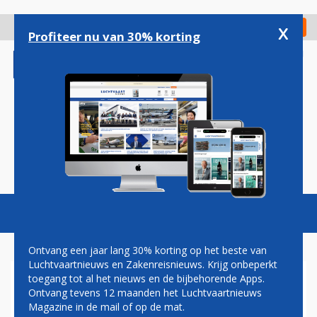
Overslaan
en
x
Digitaal Magazine
Registreer
Check in
naar
Profiteer nu van 30% korting
de
inhoud
gaan
Magazine
Podcasts
Vacatures
Toggl
naviga
Ontvang een jaar lang 30% korting op het beste van
Luchtvaartnieuws en Zakenreisnieuws. Krijg onbeperkt
toegang tot al het nieuws en de bijbehorende Apps.
FAA
Ontvang tevens 12 maanden het Luchtvaartnieuws
Magazine in de mail of op de mat.