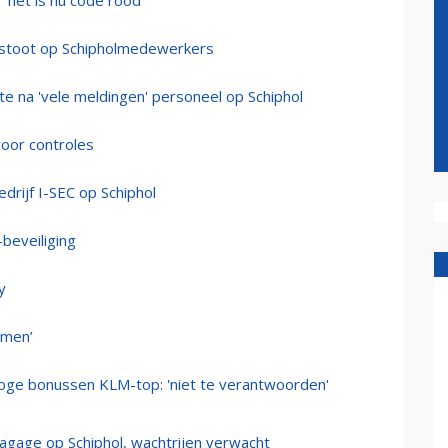
 'het is nu code rood'
itstoot op Schipholmedewerkers
e na 'vele meldingen' personeel op Schiphol
voor controles
drijf I-SEC op Schiphol
beveiliging
y
emen’
oge bonussen KLM-top: 'niet te verantwoorden'
agage op Schiphol, wachtrijen verwacht