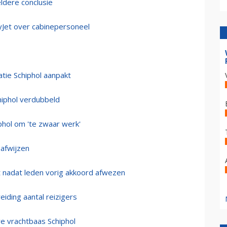
eldere conclusie
yJet over cabinepersoneel
atie Schiphol aanpakt
hiphol verdubbeld
phol om 'te zwaar werk'
 afwijzen
t nadat leden vorig akkoord afwezen
iding aantal reizigers
 vrachtbaas Schiphol