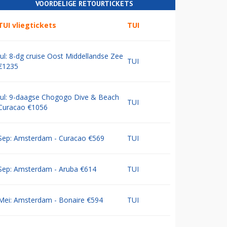
VOORDELIGE RETOURTICKETS
TUI vliegtickets
TUI
Jul: 8-dg cruise Oost Middellandse Zee
TUI
€1235
Jul: 9-daagse Chogogo Dive & Beach
TUI
Curacao €1056
Sep: Amsterdam - Curacao €569
TUI
Sep: Amsterdam - Aruba €614
TUI
Mei: Amsterdam - Bonaire €594
TUI