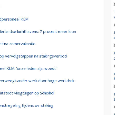
l
ndpersoneel KLM
erlandse luchthavens: 7 procent meer loon
tot na zomervakantie
op vervolgstappen na stakingsverbod
el KLM: 'onze leden zijn woest'
verweegt ander werk door hoge werkdruk
itstoot vliegtuigen op Schiphol
ienstregeling tijdens ov-staking