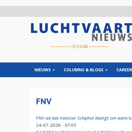
Overslaan
en
naar
de
inhoud
gaan
NIEUWS
COLUMNS & BLOGS
CAREER
FNV
FNV wil dat minister Schiphol dwingt om werk 
24-07-2026 - 07:05