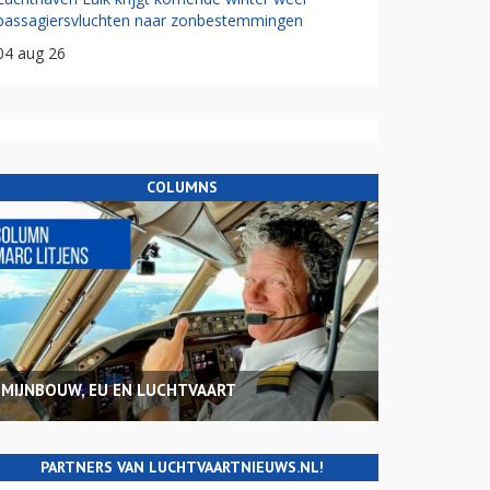
passagiersvluchten naar zonbestemmingen
04 aug 26
COLUMNS
MIJNBOUW, EU EN LUCHTVAART
PARTNERS VAN LUCHTVAARTNIEUWS.NL!