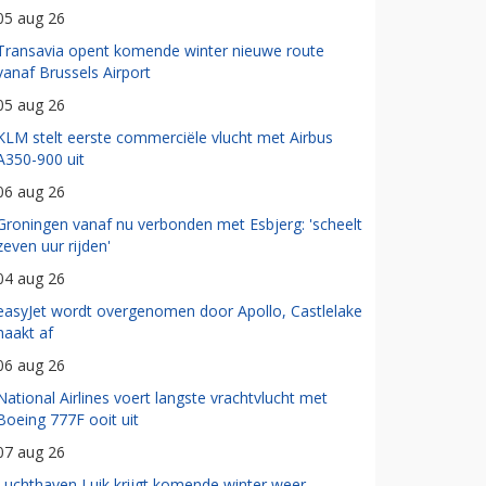
05 aug 26
Transavia opent komende winter nieuwe route
vanaf Brussels Airport
05 aug 26
KLM stelt eerste commerciële vlucht met Airbus
A350-900 uit
06 aug 26
Groningen vanaf nu verbonden met Esbjerg: 'scheelt
zeven uur rijden'
04 aug 26
easyJet wordt overgenomen door Apollo, Castlelake
haakt af
06 aug 26
National Airlines voert langste vrachtvlucht met
Boeing 777F ooit uit
07 aug 26
Luchthaven Luik krijgt komende winter weer