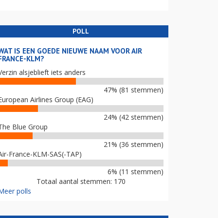
POLL
WAT IS EEN GOEDE NIEUWE NAAM VOOR AIR
FRANCE-KLM?
Verzin alsjeblieft iets anders
47% (81 stemmen)
European Airlines Group (EAG)
24% (42 stemmen)
The Blue Group
21% (36 stemmen)
Air-France-KLM-SAS(-TAP)
6% (11 stemmen)
Totaal aantal stemmen: 170
Meer polls