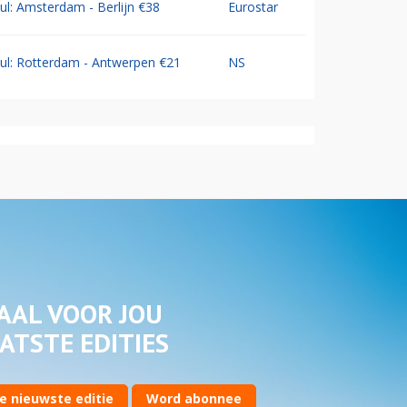
Jul: Amsterdam - Berlijn €38
Eurostar
Jul: Rotterdam - Antwerpen €21
NS
AAL VOOR JOU
ATSTE EDITIES
e nieuwste editie
Word abonnee