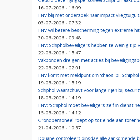
Geduld beveiligingspersoneel Schiphol raakt op:
16-07-2026 - 16:09
FNV blij met onderzoek naar impact vliegtuigu
03-07-2026 - 07:32
FNV wil betere bescherming tegen extreme hitt
30-06-2026 - 09:48
FNV: Schipholbeveiligers hebben te weinig tijd 
22-06-2026 - 15:47
Vakbonden dreigen met acties bij beveiligingsbe
22-05-2026 - 22:01
FNV komt met meldpunt om 'chaos' bij Schiphol-
19-05-2026 - 15:19
Schiphol waarschuwt voor lange rijen bij securit
18-05-2026 - 14:19
FNV: ‘Schiphol moet beveiligers zelf in dienst n
15-05-2026 - 14:12
Grondpersoneel roept op tot einde aan torenh
21-04-2026 - 10:57
Douane controleert dinsdag alle aankomende b