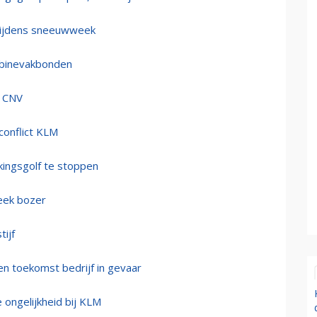
l tijdens sneeuwweek
abinevakbonden
n CNV
conflict KLM
ingsgolf te stoppen
eek bozer
ijf
n toekomst bedrijf in gevaar
 ongelijkheid bij KLM