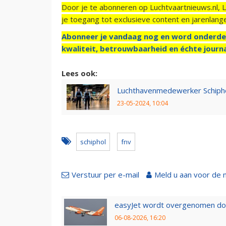
Door je te abonneren op Luchtvaartnieuws.nl, 
je toegang tot exclusieve content en jarenlang
Abonneer je vandaag nog en word onderde
kwaliteit, betrouwbaarheid en échte journa
Lees ook:
Luchthavenmedewerker Schiph
23-05-2024, 10:04
schiphol
fnv
Verstuur per e-mail
Meld u aan voor de 
easyJet wordt overgenomen door
06-08-2026, 16:20