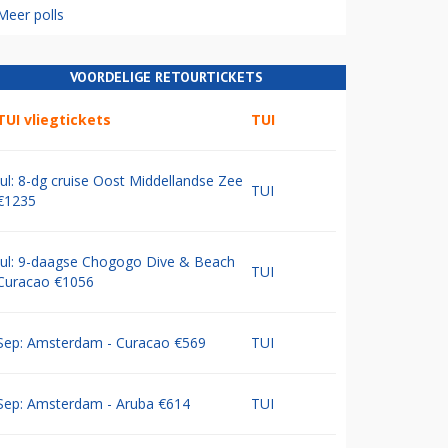
Meer polls
VOORDELIGE RETOURTICKETS
TUI vliegtickets
TUI
Jul: 8-dg cruise Oost Middellandse Zee
TUI
€1235
Jul: 9-daagse Chogogo Dive & Beach
TUI
Curacao €1056
Sep: Amsterdam - Curacao €569
TUI
Sep: Amsterdam - Aruba €614
TUI