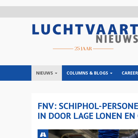
Overslaan
en
naar
de
inhoud
gaan
NIEUWS
COLUMNS & BLOGS
CAREER
FNV: SCHIPHOL-PERSONE
IN DOOR LAGE LONEN EN