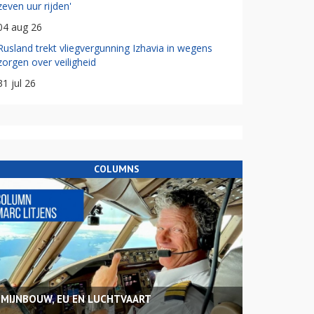
zeven uur rijden'
04 aug 26
Rusland trekt vliegvergunning Izhavia in wegens
zorgen over veiligheid
31 jul 26
COLUMNS
MIJNBOUW, EU EN LUCHTVAART