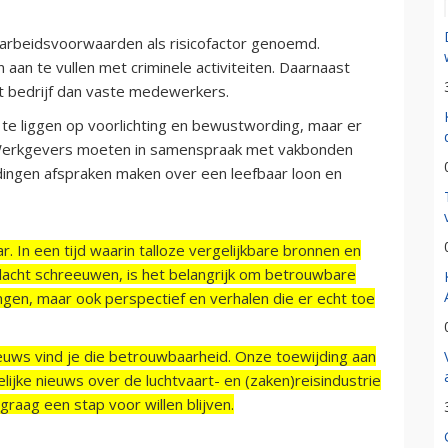
 arbeidsvoorwaarden als risicofactor genoemd.
aan te vullen met criminele activiteiten. Daarnaast
t bedrijf dan vaste medewerkers.
s te liggen op voorlichting en bewustwording, maar er
Werkgevers moeten in samenspraak met vakbonden
dingen afspraken maken over een leefbaar loon en
r. In een tijd waarin talloze vergelijkbare bronnen en
acht schreeuwen, is het belangrijk om betrouwbare
ngen, maar ook perspectief en verhalen die er echt toe
ieuws vind je die betrouwbaarheid. Onze toewijding aan
ijke nieuws over de luchtvaart- en (zaken)reisindustrie
raag een stap voor willen blijven.