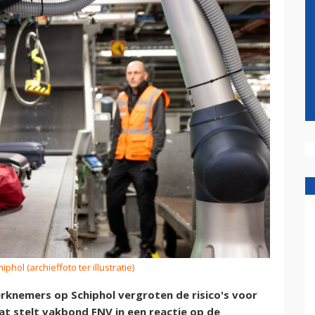
iphol (archieffoto ter illustratie)
erknemers op Schiphol vergroten de risico's voor
at stelt vakbond FNV in een reactie op de