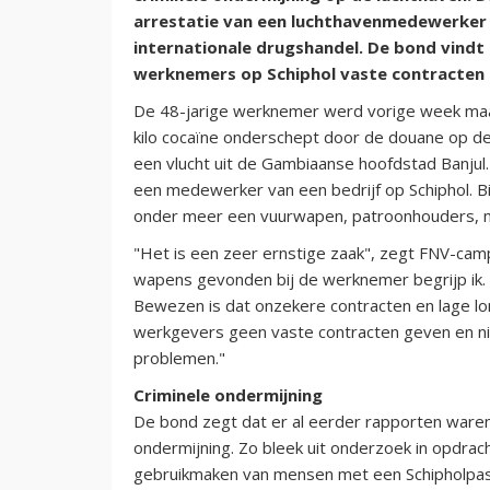
arrestatie van een luchthavenmedewerker 
internationale drugshandel. De bond vind
werknemers op Schiphol vaste contracten 
De 48-jarige werknemer werd vorige week ma
kilo cocaïne onderschept door de douane op de
een vlucht uit de Gambiaanse hoofdstad Banjul
een medewerker van een bedrijf op Schiphol. 
onder meer een vuurwapen, patroonhouders, mu
"Het is een zeer ernstige zaak", zegt FNV-campag
wapens gevonden bij de werknemer begrijp ik. Du
Bewezen is dat onzekere contracten en lage lone
werkgevers geen vaste contracten geven en niet
problemen."
Criminele ondermijning
De bond zegt dat er al eerder rapporten waren
ondermijning. Zo bleek uit onderzoek in opdr
gebruikmaken van mensen met een Schipholpas