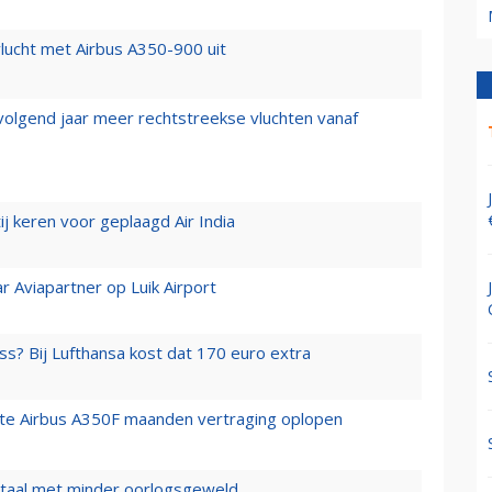
lucht met Airbus A350-900 uit
 volgend jaar meer rechtstreekse vluchten vanaf
j keren voor geplaagd Air India
r Aviapartner op Luik Airport
ss? Bij Lufthansa kost dat 170 euro extra
rste Airbus A350F maanden vertraging oplopen
wartaal met minder oorlogsgeweld