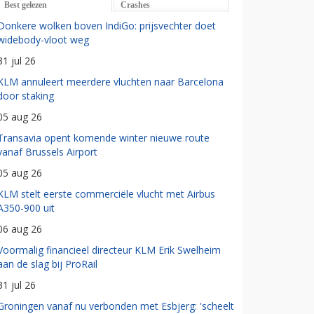
Best gelezen
Crashes
Donkere wolken boven IndiGo: prijsvechter doet
widebody-vloot weg
31 jul 26
KLM annuleert meerdere vluchten naar Barcelona
door staking
05 aug 26
Transavia opent komende winter nieuwe route
vanaf Brussels Airport
05 aug 26
KLM stelt eerste commerciële vlucht met Airbus
A350-900 uit
06 aug 26
Voormalig financieel directeur KLM Erik Swelheim
aan de slag bij ProRail
31 jul 26
Groningen vanaf nu verbonden met Esbjerg: 'scheelt