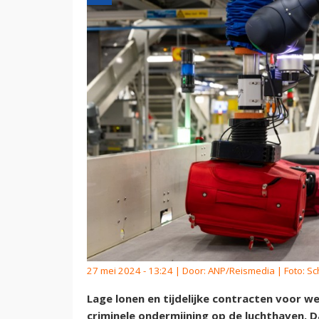
27 mei 2024 - 13:24 | Door:
ANP/Reismedia
| Foto: Sch
Lage lonen en tijdelijke contracten voor w
criminele ondermijning op de luchthaven. D