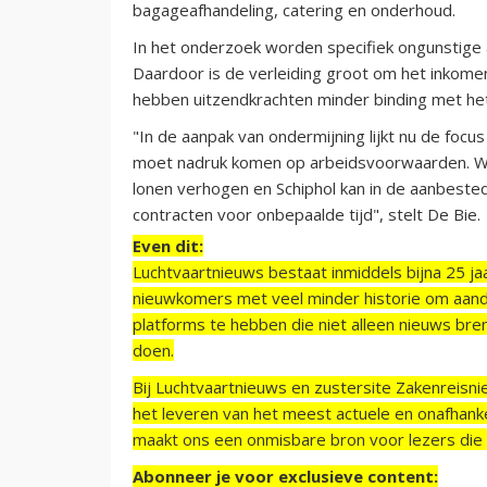
bagageafhandeling, catering en onderhoud.
In het onderzoek worden specifiek ongunstige
Daardoor is de verleiding groot om het inkomen 
hebben uitzendkrachten minder binding met he
"In de aanpak van ondermijning lijkt nu de focu
moet nadruk komen op arbeidsvoorwaarden. 
lonen verhogen en Schiphol kan in de aanbeste
contracten voor onbepaalde tijd", stelt De Bie.
Even dit:
Luchtvaartnieuws bestaat inmiddels bijna 25 jaa
nieuwkomers met veel minder historie om aand
platforms te hebben die niet alleen nieuws bre
doen.
Bij Luchtvaartnieuws en zustersite Zakenreisn
het leveren van het meest actuele en onafhankel
maakt ons een onmisbare bron voor lezers die g
Abonneer je voor exclusieve content: