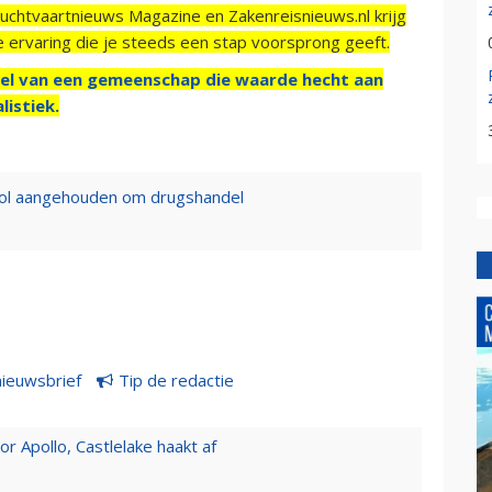
Luchtvaartnieuws Magazine en Zakenreisnieuws.nl krijg
e ervaring die je steeds een stap voorsprong geeft.
el van een gemeenschap die waarde hecht aan
listiek.
ol aangehouden om drugshandel
nieuwsbrief
Tip de redactie
 Apollo, Castlelake haakt af