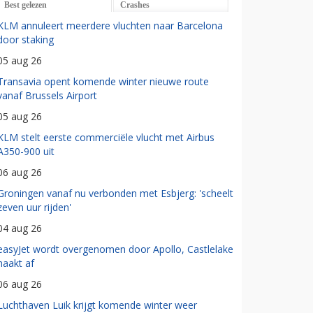
Best gelezen
Crashes
KLM annuleert meerdere vluchten naar Barcelona
door staking
05 aug 26
Transavia opent komende winter nieuwe route
vanaf Brussels Airport
05 aug 26
KLM stelt eerste commerciële vlucht met Airbus
A350-900 uit
06 aug 26
Groningen vanaf nu verbonden met Esbjerg: 'scheelt
zeven uur rijden'
04 aug 26
easyJet wordt overgenomen door Apollo, Castlelake
haakt af
06 aug 26
Luchthaven Luik krijgt komende winter weer