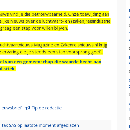
ieuws vind je die betrouwbaarheid. Onze toewijding aan
ijke nieuws over de luchtvaart- en (zaken)reisindustrie
raag een stap voor willen blijven.
Luchtvaartnieuws Magazine en Zakenreisnieuws.nl krijg
e ervaring die je steeds een stap voorsprong geeft.
el van een gemeenschap die waarde hecht aan
listiek.
nieuwsbrief
Tip de redactie
 tak SAS op laatste moment afgeblazen