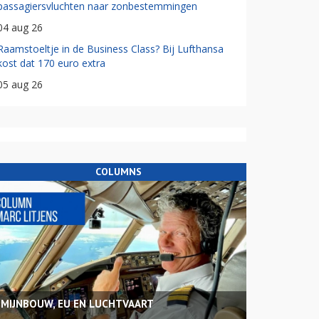
passagiersvluchten naar zonbestemmingen
04 aug 26
Raamstoeltje in de Business Class? Bij Lufthansa
kost dat 170 euro extra
05 aug 26
COLUMNS
MIJNBOUW, EU EN LUCHTVAART