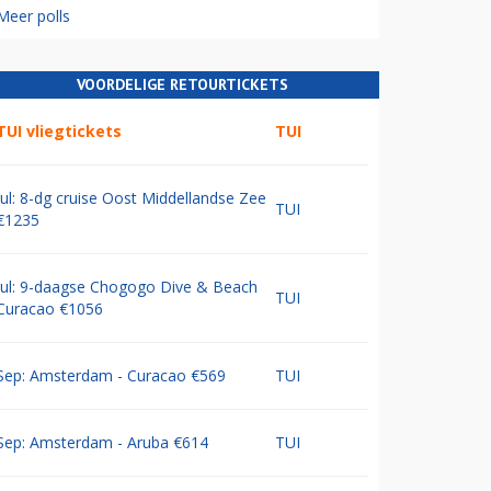
Meer polls
VOORDELIGE RETOURTICKETS
TUI vliegtickets
TUI
Jul: 8-dg cruise Oost Middellandse Zee
TUI
€1235
Jul: 9-daagse Chogogo Dive & Beach
TUI
Curacao €1056
Sep: Amsterdam - Curacao €569
TUI
Sep: Amsterdam - Aruba €614
TUI