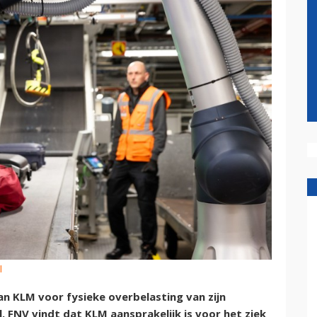
l
n KLM voor fysieke overbelasting van zijn
FNV vindt dat KLM aansprakelijk is voor het ziek