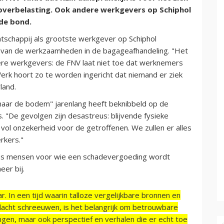
verbelasting. Ook andere werkgevers op Schiphol
 de bond.
schappij als grootste werkgever op Schiphol
 van de werkzaamheden in de bagageafhandeling. "Het
dere werkgevers: de FNV laat niet toe dat werknemers
erk hoort zo te worden ingericht dat niemand er ziek
land.
 naar de bodem" jarenlang heeft beknibbeld op de
"De gevolgen zijn desastreus: blijvende fysieke
vol onzekerheid voor de getroffenen. We zullen er alles
rkers."
zes mensen voor wie een schadevergoeding wordt
eer bij.
r. In een tijd waarin talloze vergelijkbare bronnen en
acht schreeuwen, is het belangrijk om betrouwbare
ngen, maar ook perspectief en verhalen die er echt toe