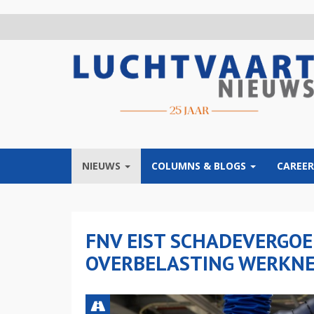
Overslaan
en
naar
de
inhoud
gaan
NIEUWS
COLUMNS & BLOGS
CAREER
FNV EIST SCHADEVERGO
OVERBELASTING WERKNE