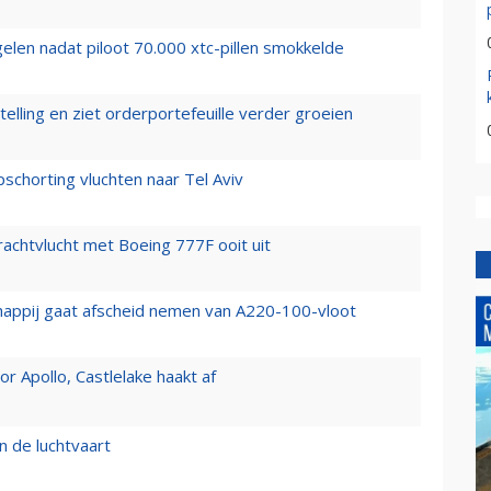
elen nadat piloot 70.000 xtc-pillen smokkelde
elling en ziet orderportefeuille verder groeien
chorting vluchten naar Tel Aviv
vrachtvlucht met Boeing 777F ooit uit
happij gaat afscheid nemen van A220-100-vloot
 Apollo, Castlelake haakt af
n de luchtvaart