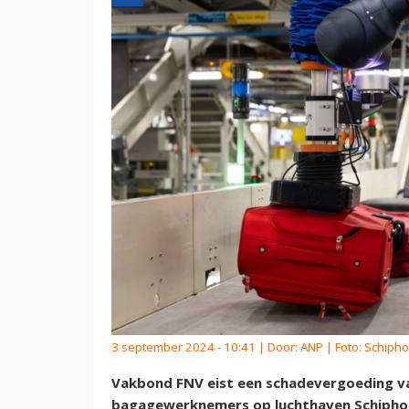
3 september 2024 - 10:41 | Door:
ANP
| Foto: Schipho
Vakbond FNV eist een schadevergoeding va
bagagewerknemers op luchthaven Schiphol. 