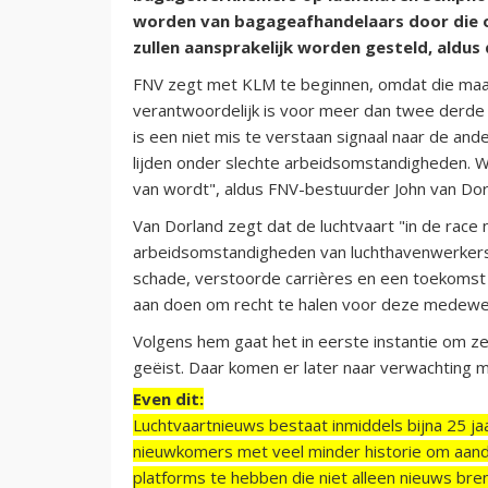
worden van bagageafhandelaars door die o
zullen aansprakelijk worden gesteld, aldus
FNV zegt met KLM te beginnen, omdat die maat
verantwoordelijk is voor meer dan twee derde
is een niet mis te verstaan signaal naar de an
lijden onder slechte arbeidsomstandigheden. W
van wordt", aldus FNV-bestuurder John van Dor
Van Dorland zegt dat de luchtvaart "in de race
arbeidsomstandigheden van luchthavenwerkers. 
schade, verstoorde carrières en een toekomst 
aan doen om recht te halen voor deze medewe
Volgens hem gaat het in eerste instantie om 
geëist. Daar komen er later naar verwachting m
Even dit:
Luchtvaartnieuws bestaat inmiddels bijna 25 jaa
nieuwkomers met veel minder historie om aand
platforms te hebben die niet alleen nieuws bre