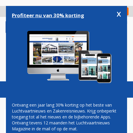
Overslaan
en
x
Digitaal Magazine
Registreer
Check in
naar
Profiteer nu van 30% korting
de
inhoud
gaan
Magazine
Podcasts
Vacatures
Toggl
naviga
Ontvang een jaar lang 30% korting op het beste van
Luchtvaartnieuws en Zakenreisnieuws. Krijg onbeperkt
toegang tot al het nieuws en de bijbehorende Apps.
FORSE SALARISVERHOGING
Ontvang tevens 12 maanden het Luchtvaartnieuws
VOOR PERSONEEL
Magazine in de mail of op de mat.