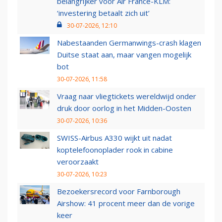
belangrijker voor Air France-KLM:
‘investering betaalt zich uit’
30-07-2026, 12:10
Nabestaanden Germanwings-crash klagen
Duitse staat aan, maar vangen mogelijk
bot
30-07-2026, 11:58
Vraag naar vliegtickets wereldwijd onder
druk door oorlog in het Midden-Oosten
30-07-2026, 10:36
SWISS-Airbus A330 wijkt uit nadat
koptelefoonoplader rook in cabine
veroorzaakt
30-07-2026, 10:23
Bezoekersrecord voor Farnborough
Airshow: 41 procent meer dan de vorige
keer