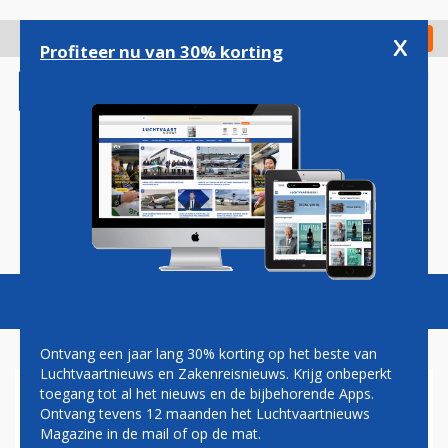
Overslaan
en
x
Digitaal Magazine
Registreer
Check in
naar
Profiteer nu van 30% korting
de
inhoud
gaan
Magazine
Podcasts
Vacatures
Toggl
naviga
Ontvang een jaar lang 30% korting op het beste van
Luchtvaartnieuws en Zakenreisnieuws. Krijg onbeperkt
toegang tot al het nieuws en de bijbehorende Apps.
LUCHTVAART
Ontvang tevens 12 maanden het Luchtvaartnieuws
Magazine in de mail of op de mat.