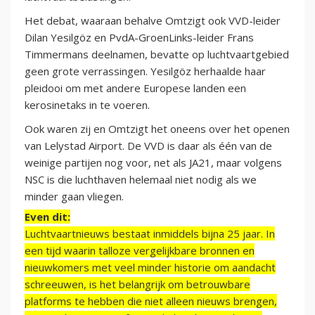
Het debat, waaraan behalve Omtzigt ook VVD-leider
Dilan Yesilgöz en PvdA-GroenLinks-leider Frans
Timmermans deelnamen, bevatte op luchtvaartgebied
geen grote verrassingen. Yesilgöz herhaalde haar
pleidooi om met andere Europese landen een
kerosinetaks in te voeren.
Ook waren zij en Omtzigt het oneens over het openen
van Lelystad Airport. De VVD is daar als één van de
weinige partijen nog voor, net als JA21, maar volgens
NSC is die luchthaven helemaal niet nodig als we
minder gaan vliegen.
Even dit:
Luchtvaartnieuws bestaat inmiddels bijna 25 jaar. In
een tijd waarin talloze vergelijkbare bronnen en
nieuwkomers met veel minder historie om aandacht
schreeuwen, is het belangrijk om betrouwbare
platforms te hebben die niet alleen nieuws brengen,