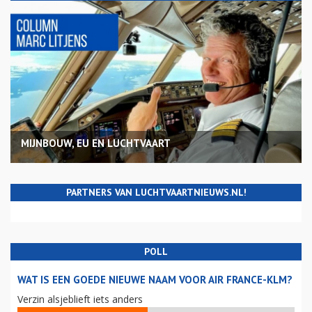
MIJNBOUW, EU EN LUCHTVAART
PARTNERS VAN LUCHTVAARTNIEUWS.NL!
POLL
WAT IS EEN GOEDE NIEUWE NAAM VOOR AIR FRANCE-KLM?
Verzin alsjeblieft iets anders