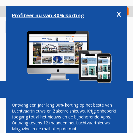
Overslaan
en
x
Digitaal Magazine
Registreer
Check in
naar
Profiteer nu van 30% korting
de
inhoud
gaan
Magazine
Podcasts
Vacatures
Toggl
naviga
Ontvang een jaar lang 30% korting op het beste van
Luchtvaartnieuws en Zakenreisnieuws. Krijg onbeperkt
toegang tot al het nieuws en de bijbehorende Apps.
OMTZIGT: 'WE MOETEN ONS
Ontvang tevens 12 maanden het Luchtvaartnieuws
(VLIEG)GEDRAG
Magazine in de mail of op de mat.