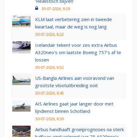
‘Realistisch blijven’
30-07-2026, 9:29
KLM laat verbetering zien in tweede
kwartaal, maar de weg is nog lang
30-07-2026, 8:22
Icelandair tekent voor zes extra Airbus
A320neo's om laatste Boeing 757's af te
lossen
30-07-2026, 6:52
US-Bangla Airlines aan vooravond van
grootste vlootuitbreiding ooit
30-07-2026, 6:45
AIS Airlines gaat jaar langer door met
lijndienst binnen Schotland
30-07-2026, 6:30
Airbus handhaaft groeiprognoses na sterk
halfjaar: eind volgend jaar 75 A320neo’s