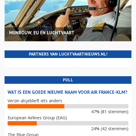
MIJNBOUW, EU EN LUCHTVAART
PARTNERS VAN LUCHTVAARTNIEUWS.NL!
POLL
WAT IS EEN GOEDE NIEUWE NAAM VOOR AIR FRANCE-KLM?
Verzin alsjeblieft iets anders
47% (81 stemmen)
European Airlines Group (EAG)
24% (42 stemmen)
The Blue Group