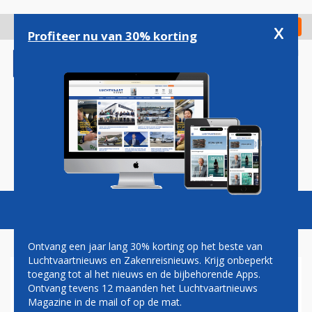
Overslaan
en
x
Digitaal Magazine
Registreer
Check in
naar
Profiteer nu van 30% korting
de
inhoud
gaan
Magazine
Podcasts
Vacatures
Toggl
naviga
Ontvang een jaar lang 30% korting op het beste van
Luchtvaartnieuws en Zakenreisnieuws. Krijg onbeperkt
toegang tot al het nieuws en de bijbehorende Apps.
NEW YORK
Ontvang tevens 12 maanden het Luchtvaartnieuws
Magazine in de mail of op de mat.