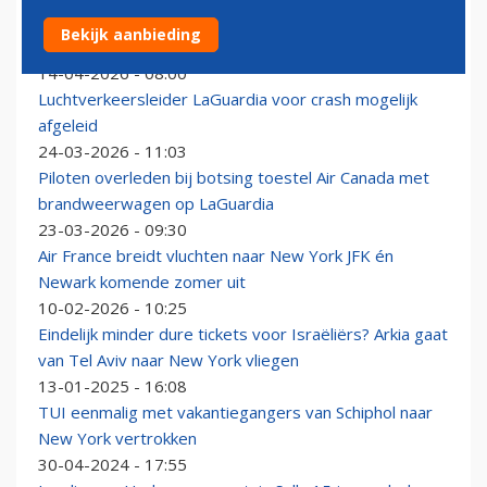
Eerste Airbus A350-1000ULR voor Qantas rolt uit de
Bekijk aanbieding
fabriek
14-04-2026 - 08:00
Luchtverkeersleider LaGuardia voor crash mogelijk
afgeleid
24-03-2026 - 11:03
Piloten overleden bij botsing toestel Air Canada met
brandweerwagen op LaGuardia
23-03-2026 - 09:30
Air France breidt vluchten naar New York JFK én
Newark komende zomer uit
10-02-2026 - 10:25
Eindelijk minder dure tickets voor Israëliërs? Arkia gaat
van Tel Aviv naar New York vliegen
13-01-2025 - 16:08
TUI eenmalig met vakantiegangers van Schiphol naar
New York vertrokken
30-04-2024 - 17:55