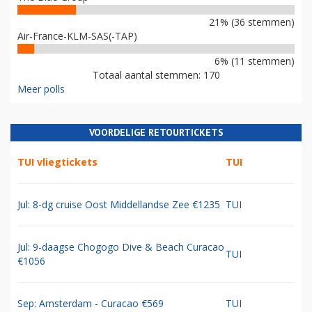
21% (36 stemmen)
Air-France-KLM-SAS(-TAP)
6% (11 stemmen)
Totaal aantal stemmen: 170
Meer polls
VOORDELIGE RETOURTICKETS
TUI vliegtickets
TUI
Jul: 8-dg cruise Oost Middellandse Zee €1235
TUI
Jul: 9-daagse Chogogo Dive & Beach Curacao
TUI
€1056
Sep: Amsterdam - Curacao €569
TUI