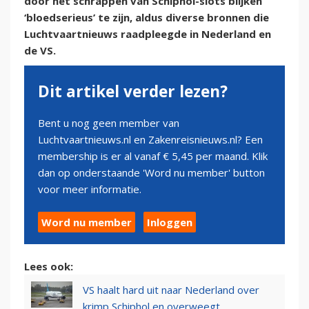
door het schrappen van Schiphol-slots blijken
‘bloedserieus’ te zijn, aldus diverse bronnen die
Luchtvaartnieuws raadpleegde in Nederland en
de VS.
Dit artikel verder lezen?
Bent u nog geen member van
Luchtvaartnieuws.nl en Zakenreisnieuws.nl? Een
membership is er al vanaf € 5,45 per maand. Klik
dan op onderstaande 'Word nu member' button
voor meer informatie.
Word nu member
Inloggen
Lees ook:
VS haalt hard uit naar Nederland over
krimp Schiphol en overweegt