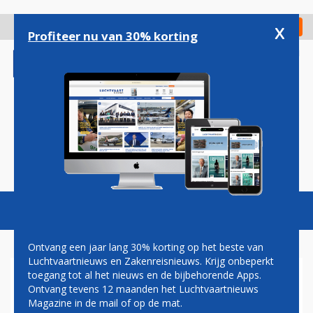
Overslaan
en
x
Digitaal Magazine
Registreer
Check in
naar
Profiteer nu van 30% korting
de
inhoud
gaan
Magazine
Podcasts
Vacatures
Toggl
naviga
Ontvang een jaar lang 30% korting op het beste van
Luchtvaartnieuws en Zakenreisnieuws. Krijg onbeperkt
toegang tot al het nieuws en de bijbehorende Apps.
KLM DREIGT KWART VS-
Ontvang tevens 12 maanden het Luchtvaartnieuws
VLUCHTEN TE VERLIEZEN:
Magazine in de mail of op de mat.