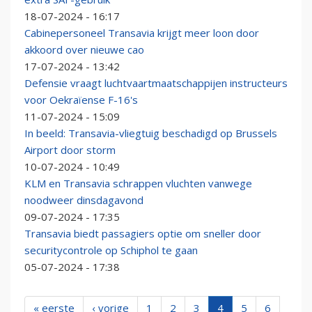
18-07-2024 - 16:17
Cabinepersoneel Transavia krijgt meer loon door
akkoord over nieuwe cao
17-07-2024 - 13:42
Defensie vraagt luchtvaartmaatschappijen instructeurs
voor Oekraïense F-16's
11-07-2024 - 15:09
In beeld: Transavia-vliegtuig beschadigd op Brussels
Airport door storm
10-07-2024 - 10:49
KLM en Transavia schrappen vluchten vanwege
noodweer dinsdagavond
09-07-2024 - 17:35
Transavia biedt passagiers optie om sneller door
securitycontrole op Schiphol te gaan
05-07-2024 - 17:38
« eerste
‹ vorige
1
2
3
4
5
6