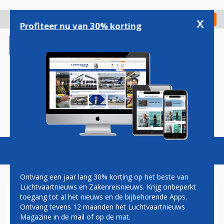
Overslaan
en
x
Digitaal Magazine
Registreer
Check in
naar
Profiteer nu van 30% korting
de
inhoud
gaan
Magazine
Podcasts
Vacatures
Toggl
naviga
Ontvang een jaar lang 30% korting op het beste van
Luchtvaartnieuws en Zakenreisnieuws. Krijg onbeperkt
toegang tot al het nieuws en de bijbehorende Apps.
TRANSAVIA
Ontvang tevens 12 maanden het Luchtvaartnieuws
Magazine in de mail of op de mat.