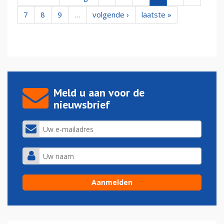
7
8
9
…
volgende ›
laatste »
Meld u aan voor de
nieuwsbrief