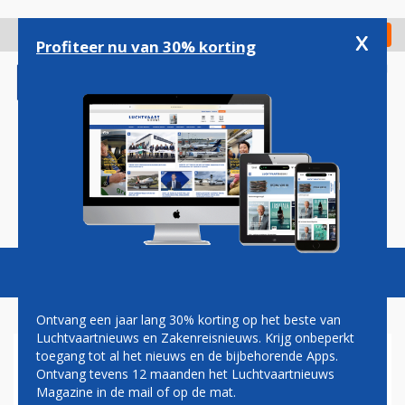
Overslaan
en
x
Digitaal Magazine
Registreer
Check in
naar
Profiteer nu van 30% korting
de
inhoud
gaan
Magazine
Podcasts
Vacatures
Toggl
naviga
Ontvang een jaar lang 30% korting op het beste van
Luchtvaartnieuws en Zakenreisnieuws. Krijg onbeperkt
toegang tot al het nieuws en de bijbehorende Apps.
DAVID VAN VLIET:
Ontvang tevens 12 maanden het Luchtvaartnieuws
VLIEGTUIGSTAND
Magazine in de mail of op de mat.