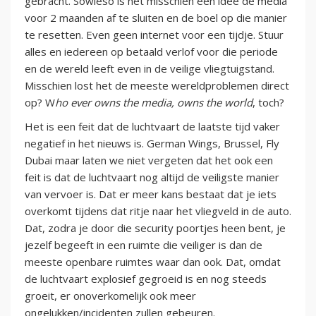
gebracht. Sowieso is het misschien een idee de media
voor 2 maanden af te sluiten en de boel op die manier
te resetten. Even geen internet voor een tijdje. Stuur
alles en iedereen op betaald verlof voor die periode
en de wereld leeft even in de veilige vliegtuigstand.
Misschien lost het de meeste wereldproblemen direct
op? W
ho ever owns the media, owns the world
, toch?
Het is een feit dat de luchtvaart de laatste tijd vaker
negatief in het nieuws is. German Wings, Brussel, Fly
Dubai maar laten we niet vergeten dat het ook een
feit is dat de luchtvaart nog altijd de veiligste manier
van vervoer is. Dat er meer kans bestaat dat je iets
overkomt tijdens dat ritje naar het vliegveld in de auto.
Dat, zodra je door die security poortjes heen bent, je
jezelf begeeft in een ruimte die veiliger is dan de
meeste openbare ruimtes waar dan ook. Dat, omdat
de luchtvaart explosief gegroeid is en nog steeds
groeit, er onoverkomelijk ook meer
ongelukken/incidenten zullen gebeuren.