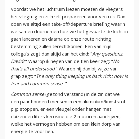
Voordat we het luchtruim kiezen moeten de vliegers
het vliegtuig en zichzelf prepareren voor vertrek. Dan
doen we altijd een take-off/departure briefing waarin
we samen doornemen hoe we het gevaarte de lucht in
gaan lanceren en daarna op onze route richting
bestemming zullen terechtkomen. Een van mijn
collega's zegt dan altijd aan het eind: "
Any questions,
David
?" Waarop ik negen van de tien keer zeg: "
No
that's all understood
." Waarop hij dan bij wijze van
grap zegt: "
The only thing keeping us back richt now is
fear and common sense
..."
Common sense
(gezond verstand) in de zin dat we
een paar honderd mensen in een aluminium/kunststof
pijp stoppen, er een vleugel onder hangen met
duizenden liters kerosine die 2 motoren aandrijven,
welke het vermogen hebben om een klein dorp van
energie te voorzien.