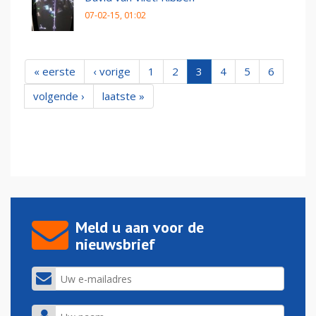
07-02-15, 01:02
« eerste
‹ vorige
1
2
3
4
5
6
volgende ›
laatste »
Meld u aan voor de
nieuwsbrief