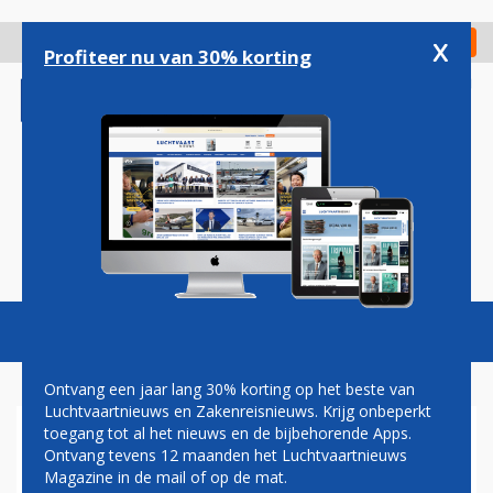
Overslaan
en
x
Digitaal Magazine
Registreer
Check in
naar
Profiteer nu van 30% korting
de
inhoud
gaan
Magazine
Podcasts
Vacatures
Toggl
naviga
Ontvang een jaar lang 30% korting op het beste van
Luchtvaartnieuws en Zakenreisnieuws. Krijg onbeperkt
toegang tot al het nieuws en de bijbehorende Apps.
DAVID VAN VLIET:
Ontvang tevens 12 maanden het Luchtvaartnieuws
VLIEGTUIGSTAND
Magazine in de mail of op de mat.