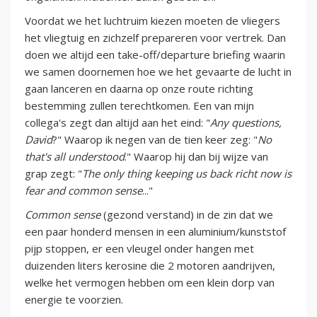
Voordat we het luchtruim kiezen moeten de vliegers
het vliegtuig en zichzelf prepareren voor vertrek. Dan
doen we altijd een take-off/departure briefing waarin
we samen doornemen hoe we het gevaarte de lucht in
gaan lanceren en daarna op onze route richting
bestemming zullen terechtkomen. Een van mijn
collega's zegt dan altijd aan het eind: "
Any questions,
David
?" Waarop ik negen van de tien keer zeg: "
No
that's all understood
." Waarop hij dan bij wijze van
grap zegt: "
The only thing keeping us back richt now is
fear and common sense
..."
Common sense
(gezond verstand) in de zin dat we
een paar honderd mensen in een aluminium/kunststof
pijp stoppen, er een vleugel onder hangen met
duizenden liters kerosine die 2 motoren aandrijven,
welke het vermogen hebben om een klein dorp van
energie te voorzien.