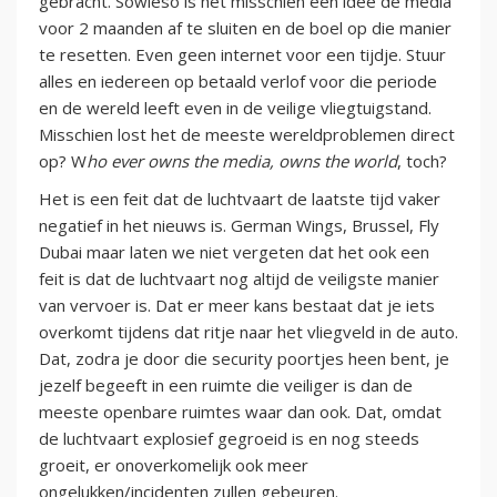
gebracht. Sowieso is het misschien een idee de media
voor 2 maanden af te sluiten en de boel op die manier
te resetten. Even geen internet voor een tijdje. Stuur
alles en iedereen op betaald verlof voor die periode
en de wereld leeft even in de veilige vliegtuigstand.
Misschien lost het de meeste wereldproblemen direct
op? W
ho ever owns the media, owns the world
, toch?
Het is een feit dat de luchtvaart de laatste tijd vaker
negatief in het nieuws is. German Wings, Brussel, Fly
Dubai maar laten we niet vergeten dat het ook een
feit is dat de luchtvaart nog altijd de veiligste manier
van vervoer is. Dat er meer kans bestaat dat je iets
overkomt tijdens dat ritje naar het vliegveld in de auto.
Dat, zodra je door die security poortjes heen bent, je
jezelf begeeft in een ruimte die veiliger is dan de
meeste openbare ruimtes waar dan ook. Dat, omdat
de luchtvaart explosief gegroeid is en nog steeds
groeit, er onoverkomelijk ook meer
ongelukken/incidenten zullen gebeuren.