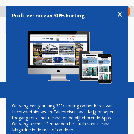
Overslaan
en
x
Digitaal Magazine
Registreer
Check in
naar
Profiteer nu van 30% korting
de
inhoud
gaan
Magazine
Podcasts
Vacatures
Toggl
naviga
Ontvang een jaar lang 30% korting op het beste van
Luchtvaartnieuws en Zakenreisnieuws. Krijg onbeperkt
toegang tot al het nieuws en de bijbehorende Apps.
ERIC VAN WALSUM: KLAMME
Ontvang tevens 12 maanden het Luchtvaartnieuws
HANDJES
Magazine in de mail of op de mat.