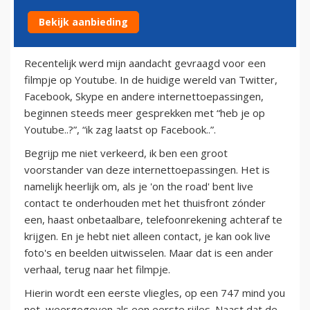
Bekijk aanbieding
26 juli 2011
Recentelijk werd mijn aandacht gevraagd voor een
filmpje op Youtube. In de huidige wereld van Twitter,
Facebook, Skype en andere internettoepassingen,
beginnen steeds meer gesprekken met “heb je op
Youtube..?”, “ik zag laatst op Facebook..”.
Begrijp me niet verkeerd, ik ben een groot
voorstander van deze internettoepassingen. Het is
namelijk heerlijk om, als je 'on the road' bent live
contact te onderhouden met het thuisfront zónder
een, haast onbetaalbare, telefoonrekening achteraf te
krijgen. En je hebt niet alleen contact, je kan ook live
foto's en beelden uitwisselen. Maar dat is een ander
verhaal, terug naar het filmpje.
Hierin wordt een eerste vliegles, op een 747 mind you
not, weergegeven als een eerste rijles. Naast dat de