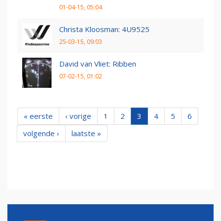
01-04-15, 05:04
Christa Kloosman: 4U9525
25-03-15, 09:03
David van Vliet: Ribben
07-02-15, 01:02
« eerste
‹ vorige
1
2
3
4
5
6
volgende ›
laatste »