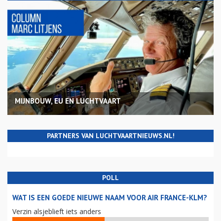
MIJNBOUW, EU EN LUCHTVAART
PARTNERS VAN LUCHTVAARTNIEUWS.NL!
POLL
WAT IS EEN GOEDE NIEUWE NAAM VOOR AIR FRANCE-KLM?
Verzin alsjeblieft iets anders