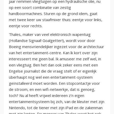
jaar remmen vliegtuigen op een hydraulische olie, nu
op een soort combinatie van zestig
handboormachines. Sturen op de grond idem, gaat
met twee keer uw staafmixer thuis: eentje voor links,
eentje voor rechts.
Thales, maker van veel elektronisch wapentuig
(Hollandse Signaal! Goalgetter!), wordt voor door
Boeing mensvriendelijker ingezet voor de architectuur
van het entertainment-centre. Kan ìk kort over zijn:
interesseert me geen bal. Ik amuseer me zelf wel, in
een vliegtuig. Ben het dan ook zeker eens met een
Engelse journalist die de vraag stelt of er eigenlijk
überhaupt nog wel een entertainment-systeem
geïnstalleerd moet worden. Een stopcontactje voor
de stroom, en een wifi-netwerkje, dat is genoeg,
toch? Nu al heeft vrijwel iedereen z’n eigen
entertainmentsysteem bij zich, van de kleuter met zijn
Nintendo, tot de tiener met zijn iPad en de zakenman
met zijn laptop. De meneer van Thales weet het ook