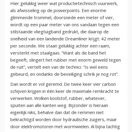
Hier gelukkig weer wat productietechnisch vuurwerk,
als afwisseling op de powerpoints. Een enorme
glimmende trommel, doorsnede een meter of vier,
wordt op een paar meter van ons vandaan tegen een
stilstaande vliegtuigband gedrukt, die daarop de
snelheid van een landende Dreamliner krijgt: 42 meter
per seconde. We staan gelukkig achter een raam,
versterkt met staalgaas. “Want als de band het
begeeft, slingert het rubber met enorm geweld tegen
de ruit”, vertelt een van de technici. “Is wel eens
gebeurd, en ondanks de beveiliging schrik je nog rot”.
Dan wordt er vol geremd. De twee keer vier carbon
schijven krijgen in één keer de maximale remkracht te
verwerken. Wolken koolstof, rubber, whatever,
spuiten aan alle kanten weg. Bijzonder is hieraan
eigenlijk niks, behalve dan dat de remmen niet
bekrachtigd worden door hydraulische zuigers, maar
door elektromotoren met wormwielen. Al bijna tachtig