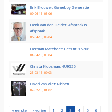
Erik Brouwer: Gameboy Generatie
09-06-15, 03:06
Henk van den Helder: Afspraak is
afspraak
06-04-15, 08:04
Herman Mateboer: Pers.nr. 15708
01-04-15, 05:04
Christa Kloosman: 4U9525
25-03-15, 09:03
David van Vliet: Ribben
07-02-15, 01:02
« eerste
‹ vorige
1
2
3
4
5
6