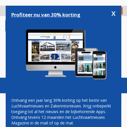
Overslaan
en
x
Digitaal Magazine
Registreer
Check in
naar
Profiteer nu van 30% korting
de
inhoud
gaan
Magazine
Podcasts
Vacatures
Toggl
naviga
Ontvang een jaar lang 30% korting op het beste van
Luchtvaartnieuws en Zakenreisnieuws. Krijg onbeperkt
toegang tot al het nieuws en de bijbehorende Apps.
GOOF BAKKER: ELECTRIC
Ontvang tevens 12 maanden het Luchtvaartnieuws
DREAM
Magazine in de mail of op de mat.