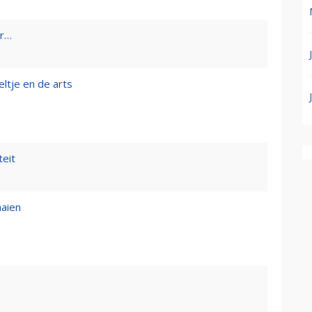
er…
eltje en de arts
teit
aaien