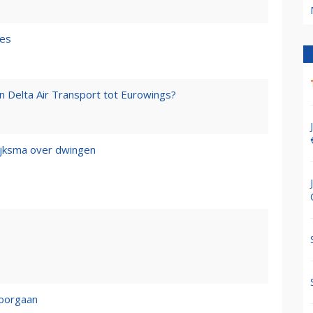
les
an Delta Air Transport tot Eurowings?
Dijksma over dwingen
doorgaan