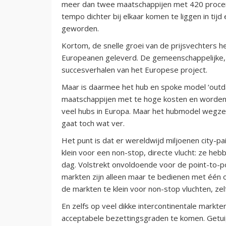
meer dan twee maatschappijen met 420 procent.
tempo dichter bij elkaar komen te liggen in tijd
geworden.
Kortom, de snelle groei van de prijsvechters h
Europeanen geleverd. De gemeenschappelijke, g
succesverhalen van het Europese project.
Maar is daarmee het hub en spoke model ‘outda
maatschappijen met te hoge kosten en worden fl
veel hubs in Europa. Maar het hubmodel wegze
gaat toch wat ver.
Het punt is dat er wereldwijd miljoenen city-pa
klein voor een non-stop, directe vlucht: ze heb
dag. Volstrekt onvoldoende voor de point-to-po
markten zijn alleen maar te bedienen met één 
de markten te klein voor non-stop vluchten, zelf
En zelfs op veel dikke intercontinentale markten
acceptabele bezettingsgraden te komen. Getuige