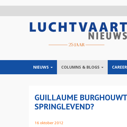
Overslaan
en
naar
de
inhoud
gaan
NIEUWS
COLUMNS & BLOGS
CAREER
GUILLAUME BURGHOUWT
SPRINGLEVEND?
16 oktober 2012