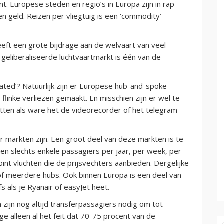
 Europese steden en regio’s in Europa zijn in rap
 en geld. Reizen per vliegtuig is een ‘commodity’
eeft een grote bijdrage aan de welvaart van veel
eliberaliseerde luchtvaartmarkt is één van de
ted’? Natuurlijk zijn er Europese hub-and-spoke
inke verliezen gemaakt. En misschien zijn er wel te
tten als ware het de videorecorder of het telegram
ir markten zijn. Een groot deel van deze markten is te
ben slechts enkele passagiers per jaar, per week, per
int vluchten die de prijsvechters aanbieden. Dergelijke
of meerdere hubs. Ook binnen Europa is een deel van
s als je Ryanair of easyJet heet.
 zijn nog altijd transferpassagiers nodig om tot
 alleen al het feit dat 70-75 procent van de