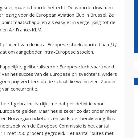
ng snel, maar ik hoorde het echt. De woorden kwamen
ar lezing voor de European Aviation Club in Brussel. Ze
point maatschappijen als easyJet in vergelijking tot de
 en Air France-KLM.
33 procent van de intra-Europese stoelcapaciteit aan
[1]
.
 gaat om aangeboden intra-Europese stoelen.
appelijke, geliberaliseerde Europese luchtvaartmarkt
n van het succes van de Europese prijsvechters. Anders
een prijsvechters op de schaal die we nu zien. Zonder
g van concurrentie.
heeft gebracht. Nu lijkt me dat per definitie voor
n Europa te gelden. Maar het is zeker zo dat onder meer
n Norwegian ticketprijzen sinds de liberalisering flink
onderzoek van de Europese Commissie is het aantal
011 met 250 procent gegroeid. Het aantal routes met