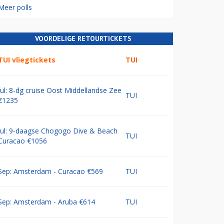
Meer polls
VOORDELIGE RETOURTICKETS
TUI vliegtickets
TUI
Jul: 8-dg cruise Oost Middellandse Zee
TUI
€1235
Jul: 9-daagse Chogogo Dive & Beach
TUI
Curacao €1056
Sep: Amsterdam - Curacao €569
TUI
Sep: Amsterdam - Aruba €614
TUI