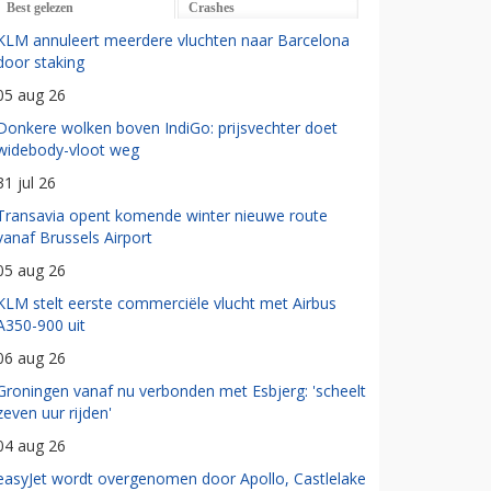
Best gelezen
Crashes
KLM annuleert meerdere vluchten naar Barcelona
door staking
05 aug 26
Donkere wolken boven IndiGo: prijsvechter doet
widebody-vloot weg
31 jul 26
Transavia opent komende winter nieuwe route
vanaf Brussels Airport
05 aug 26
KLM stelt eerste commerciële vlucht met Airbus
A350-900 uit
06 aug 26
Groningen vanaf nu verbonden met Esbjerg: 'scheelt
zeven uur rijden'
04 aug 26
easyJet wordt overgenomen door Apollo, Castlelake