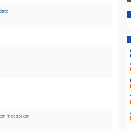
 dato
ken met staken