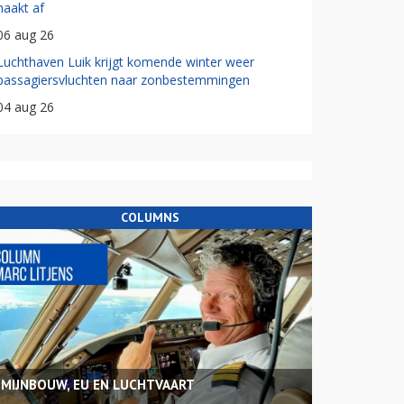
haakt af
06 aug 26
Luchthaven Luik krijgt komende winter weer
passagiersvluchten naar zonbestemmingen
04 aug 26
COLUMNS
MIJNBOUW, EU EN LUCHTVAART