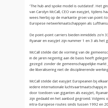
‘The hub and spoke model is outdated’. Het gi
van Carolyn McCall, CEO van easyJet, tijdens ha
wees hierbij op de markante groei van point-to-
Europese netwerkmaatschappijen als Lufthansa
De point-point carriers bieden inmiddels zo’n 
Ryanair en easyJet zijn nummer 1 en 3 als het
McCall stelde dat de vorming van de gemeensch
in de jaren negentig aan de basis heeft gelege
gezegd: zonder de gemeenschappelijke markt g
die liberalisering niet de disciplinerende werkin
McCall stelde dat easyJet Europeanen bij elkaar 
iedere internationale luchtvaartmaatschappij i
door toedoen van giganten als easyJet, Ryanair e
zijn gedaald en het aanbod gegroeid. Volgens 
intra-Europese routes sinds tussen 1992 en 2