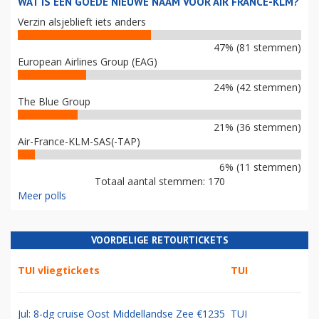
WAT IS EEN GOEDE NIEUWE NAAM VOOR AIR FRANCE-KLM?
Verzin alsjeblieft iets anders
47% (81 stemmen)
European Airlines Group (EAG)
24% (42 stemmen)
The Blue Group
21% (36 stemmen)
Air-France-KLM-SAS(-TAP)
6% (11 stemmen)
Totaal aantal stemmen: 170
Meer polls
VOORDELIGE RETOURTICKETS
TUI vliegtickets
TUI
Jul: 8-dg cruise Oost Middellandse Zee €1235
TUI