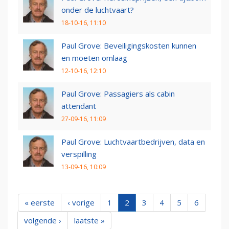
onder de luchtvaart?
18-10-16, 11:10
Paul Grove: Beveiligingskosten kunnen
en moeten omlaag
12-10-16, 12:10
Paul Grove: Passagiers als cabin
attendant
27-09-16, 11:09
Paul Grove: Luchtvaartbedrijven, data en
verspilling
13-09-16, 10:09
« eerste
‹ vorige
1
2
3
4
5
6
volgende ›
laatste »