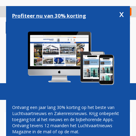
Overslaan
en
x
Digitaal Magazine
Registreer
Check in
naar
Profiteer nu van 30% korting
de
inhoud
gaan
Magazine
Podcasts
Vacatures
Toggl
naviga
Ontvang een jaar lang 30% korting op het beste van
Luchtvaartnieuws en Zakenreisnieuws. Krijg onbeperkt
toegang tot al het nieuws en de bijbehorende Apps.
HARRY HAAS:
Ontvang tevens 12 maanden het Luchtvaartnieuws
NAGELATEN.......
Magazine in de mail of op de mat.