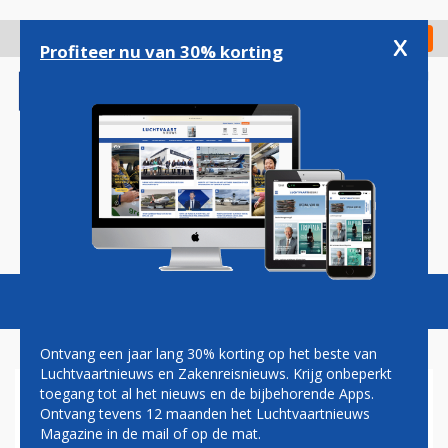
Overslaan
en
x
Digitaal Magazine
Registreer
Check in
naar
Profiteer nu van 30% korting
de
inhoud
gaan
Magazine
Podcasts
Vacatures
Toggl
naviga
Ontvang een jaar lang 30% korting op het beste van
Luchtvaartnieuws en Zakenreisnieuws. Krijg onbeperkt
toegang tot al het nieuws en de bijbehorende Apps.
HARRY HAAS:
Ontvang tevens 12 maanden het Luchtvaartnieuws
NAGELATEN.......
Magazine in de mail of op de mat.