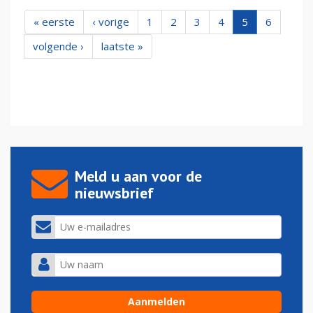
« eerste
‹ vorige
1
2
3
4
5
6
volgende ›
laatste »
Meld u aan voor de
nieuwsbrief