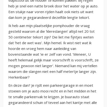
vulpistool uit de houder te kunnen pakken. Bij regen
heb je snel een natte broek door het water op je auto.
Een stukje naar voren rijden haalt ook niets uit want
dan kom je gegarandeerd dezelfde lengte tekort.
Ik heb aan mijn plaatselijke pomphouder de vraag
gesteld waarom al die ‘klereslangen’ altijd net 20 tot
50 centimeter tekort zijn? Die liet me fijntjes weten
dat ‘het de wet was’. Mijn hemel. Ik wist niet wat ik
hoorde en vroeg hem naar aanleiding van
bovenstaande wat ’ie er zelf van vond. ‘Meneer, U
heeft helemaal gelijk maar voorschrift is voorschrift, ze
mogen gewoon niet langer’. Niemand kan mij vertellen
waarom die slangen niet een half metertje langer zijn.
Herkenbaar?
En deze dan? Je rijdt een parkeergarage in en moet
stoeien om je auto mooi recht en in het midden in het
te smalle parkeervak te krijgen. Je buurauto staat
gegarandeerd schuin of teveel aan het kantje met alle