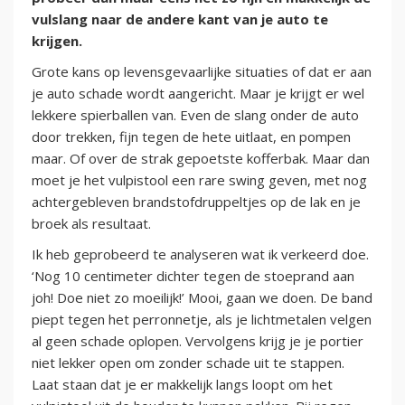
vulslang naar de andere kant van je auto te
krijgen.
Grote kans op levensgevaarlijke situaties of dat er aan
je auto schade wordt aangericht. Maar je krijgt er wel
lekkere spierballen van. Even de slang onder de auto
door trekken, fijn tegen de hete uitlaat, en pompen
maar. Of over de strak gepoetste kofferbak. Maar dan
moet je het vulpistool een rare swing geven, met nog
achtergebleven brandstofdruppeltjes op de lak en je
broek als resultaat.
Ik heb geprobeerd te analyseren wat ik verkeerd doe.
‘Nog 10 centimeter dichter tegen de stoeprand aan
joh! Doe niet zo moeilijk!’ Mooi, gaan we doen. De band
piept tegen het perronnetje, als je lichtmetalen velgen
al geen schade oplopen. Vervolgens krijg je je portier
niet lekker open om zonder schade uit te stappen.
Laat staan dat je er makkelijk langs loopt om het