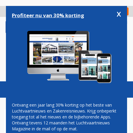
Overslaan
en
x
Digitaal Magazine
Registreer
Check in
naar
Profiteer nu van 30% korting
de
inhoud
gaan
Magazine
Podcasts
Vacatures
Toggl
naviga
Ontvang een jaar lang 30% korting op het beste van
Luchtvaartnieuws en Zakenreisnieuws. Krijg onbeperkt
toegang tot al het nieuws en de bijbehorende Apps.
HENK VAN DEN HELDER:
Ontvang tevens 12 maanden het Luchtvaartnieuws
KLERESLANGEN
Magazine in de mail of op de mat.