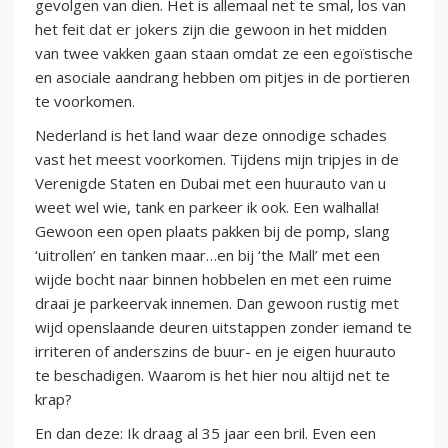
gevolgen van dien. Het is allemaal net te smal, los van
het feit dat er jokers zijn die gewoon in het midden
van twee vakken gaan staan omdat ze een egoïstische
en asociale aandrang hebben om pitjes in de portieren
te voorkomen.
Nederland is het land waar deze onnodige schades
vast het meest voorkomen. Tijdens mijn tripjes in de
Verenigde Staten en Dubai met een huurauto van u
weet wel wie, tank en parkeer ik ook. Een walhalla!
Gewoon een open plaats pakken bij de pomp, slang
‘uitrollen’ en tanken maar…en bij ‘the Mall’ met een
wijde bocht naar binnen hobbelen en met een ruime
draai je parkeervak innemen. Dan gewoon rustig met
wijd openslaande deuren uitstappen zonder iemand te
irriteren of anderszins de buur- en je eigen huurauto
te beschadigen. Waarom is het hier nou altijd net te
krap?
En dan deze: Ik draag al 35 jaar een bril. Even een