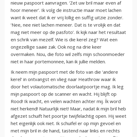
nieuw paspoort aanvragen. ‘Zet uw bril maar even af
hoor meneer’. Ik volg de instructie maar moet lachen
want ik weet dat ik er vrij lollig en suffig uitzie zonder.
‘Nee, nee niet lachen meneer. Dat is te vrolijk en dat
mag niet meer op de pasfoto’. Ik kijk naar het resultaat
en schrik van mezelf. Wie is die kerel zeg? Wat een
ongezellige saaie zak. Ook nog na drie keer
overmaken. Nou, die foto wil zelfs mijn schoonmoeder
niet in haar portemonnee, kan ik jullie melden.
Ik neem mijn paspoort met de foto van die ‘andere
kerel’ in ontvangst en vlieg naar Heathrow waar ik
door het volautomatische doorlaatpoortje mag. Ik leg
mijn paspoort op de scanner en wacht. Hij blijft op
Rood! Ik wacht, en velen wachten achter mij. Ík word
niet herkend! Natuurlijk niet! Maar, nadat ik mijn bril heb
afgezet schuift het poortje twijfelachtig open. Hij weet
het eigenlijk ook niet. Ik schuifel er op mijn gevoel en
met mijn bril in de hand, tastend naar links en rechts