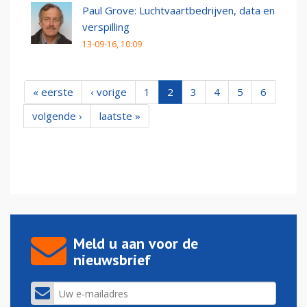
Paul Grove: Luchtvaartbedrijven, data en
verspilling
13-09-16, 10:09
« eerste
‹ vorige
1
2
3
4
5
6
volgende ›
laatste »
Meld u aan voor de
nieuwsbrief