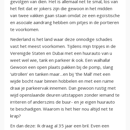
gevolgen van dien. Het is allemaal net te smal, los van
het feit dat er jokers zijn die gewoon in het midden
van twee vakken gaan staan omdat ze een egoïstische
en asociale aandrang hebben om pitjes in de portieren
te voorkomen.
Nederland is het land waar deze onnodige schades
vast het meest voorkomen. Tijdens mijn tripjes in de
Verenigde Staten en Dubai met een huurauto van u
weet wel wie, tank en parkeer ik ook. Een walhalla!
Gewoon een open plaats pakken bij de pomp, slang
‘uitrollen’ en tanken maar…en bij ‘the Mall’ met een
wijde bocht naar binnen hobbelen en met een ruime
draai je parkeervak innemen. Dan gewoon rustig met
wijd openslaande deuren uitstappen zonder iemand te
irriteren of anderszins de buur- en je eigen huurauto
te beschadigen. Waarom is het hier nou altijd net te
krap?
En dan deze: Ik draag al 35 jaar een bril. Even een