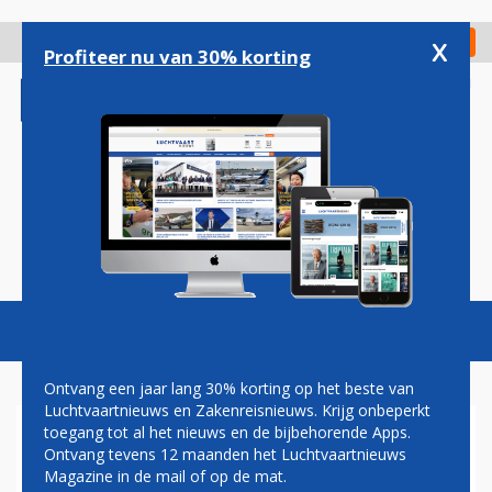
Overslaan
en
x
Digitaal Magazine
Registreer
Check in
naar
Profiteer nu van 30% korting
de
inhoud
gaan
Magazine
Podcasts
Vacatures
Toggl
naviga
Ontvang een jaar lang 30% korting op het beste van
Luchtvaartnieuws en Zakenreisnieuws. Krijg onbeperkt
toegang tot al het nieuws en de bijbehorende Apps.
HENK VAN DEN HELDER:
Ontvang tevens 12 maanden het Luchtvaartnieuws
KLERESLANGEN
Magazine in de mail of op de mat.