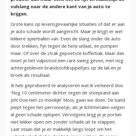
vulslang naar de andere kant van je auto te
krijgen.
Grote kans op levensgevaarlijke situaties of dat er aan
je auto schade wordt aangericht. Maar je krijgt er wel
lekkere spierballen van. Even de slang onder de auto
door trekken, fijn tegen de hete uitlaat, en pompen
maar. Of over de strak gepoetste kofferbak. Maar dan
moet je het vulpistool een rare swing geven, met nog
achtergebleven brandstofdruppeltjes op de lak en je
broek als resultaat.
Ik heb geprobeerd te analyseren wat ik verkeerd doe.
‘Nog 10 centimeter dichter tegen de stoeprand aan
joh! Doe niet zo moeilijk!’ Mooi, gaan we doen. De band
piept tegen het perronnetje, als je lichtmetalen velgen
al geen schade oplopen. Vervolgens krijg je je portier
niet lekker open om zonder schade uit te stappen.
Laat staan dat je er makkelijk langs loopt om het