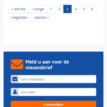
« eerste
‹ vorige
1
2
3
4
5
6
volgende ›
laatste »
Meld u aan voor de
nieuwsbrief