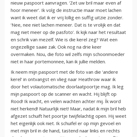
nieuw paspoort aanvragen. ‘Zet uw bril maar even af
hoor meneer’. Ik volg de instructie maar moet lachen
want ik weet dat ik er vrij lollig en suffig uitzie zonder.
‘Nee, nee niet lachen meneer. Dat is te vrolijk en dat
mag niet meer op de pasfoto’. Ik kijk naar het resultaat
en schrik van mezelf. Wie is die kerel zeg? Wat een
ongezellige saaie zak. Ook nog na drie keer
overmaken. Nou, die foto wil zelfs mijn schoonmoeder
niet in haar portemonnee, kan ik jullie melden.
Ik neem mijn paspoort met de foto van die ‘andere
kerel’ in ontvangst en vlieg naar Heathrow waar ik
door het volautomatische doorlaatpoortje mag. Ik leg
mijn paspoort op de scanner en wacht. Hij blijft op
Rood! Ik wacht, en velen wachten achter mij. Ík word
niet herkend! Natuurlijk niet! Maar, nadat ik mijn bril heb
afgezet schuift het poortje twijfelachtig open. Hij weet
het eigenlijk ook niet. Ik schuifel er op mijn gevoel en
met mijn bril in de hand, tastend naar links en rechts