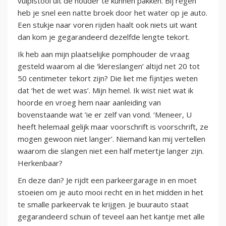
vulpistool uit de houder te kunnen pakken. Bij regen
heb je snel een natte broek door het water op je auto.
Een stukje naar voren rijden haalt ook niets uit want
dan kom je gegarandeerd dezelfde lengte tekort.
Ik heb aan mijn plaatselijke pomphouder de vraag
gesteld waarom al die ‘klereslangen’ altijd net 20 tot
50 centimeter tekort zijn? Die liet me fijntjes weten
dat ‘het de wet was’. Mijn hemel. Ik wist niet wat ik
hoorde en vroeg hem naar aanleiding van
bovenstaande wat ’ie er zelf van vond. ‘Meneer, U
heeft helemaal gelijk maar voorschrift is voorschrift, ze
mogen gewoon niet langer’. Niemand kan mij vertellen
waarom die slangen niet een half metertje langer zijn.
Herkenbaar?
En deze dan? Je rijdt een parkeergarage in en moet
stoeien om je auto mooi recht en in het midden in het
te smalle parkeervak te krijgen. Je buurauto staat
gegarandeerd schuin of teveel aan het kantje met alle