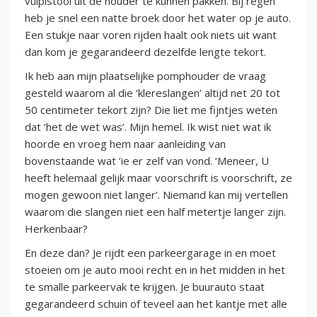
vulpistool uit de houder te kunnen pakken. Bij regen
heb je snel een natte broek door het water op je auto.
Een stukje naar voren rijden haalt ook niets uit want
dan kom je gegarandeerd dezelfde lengte tekort.
Ik heb aan mijn plaatselijke pomphouder de vraag
gesteld waarom al die ‘klereslangen’ altijd net 20 tot
50 centimeter tekort zijn? Die liet me fijntjes weten
dat ‘het de wet was’. Mijn hemel. Ik wist niet wat ik
hoorde en vroeg hem naar aanleiding van
bovenstaande wat ’ie er zelf van vond. ‘Meneer, U
heeft helemaal gelijk maar voorschrift is voorschrift, ze
mogen gewoon niet langer’. Niemand kan mij vertellen
waarom die slangen niet een half metertje langer zijn.
Herkenbaar?
En deze dan? Je rijdt een parkeergarage in en moet
stoeien om je auto mooi recht en in het midden in het
te smalle parkeervak te krijgen. Je buurauto staat
gegarandeerd schuin of teveel aan het kantje met alle