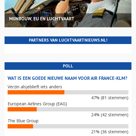
MIJNBOUW, EU EN LUCHTVAART
PARTNERS VAN LUCHTVAARTNIEUWS.NL!
POLL
WAT IS EEN GOEDE NIEUWE NAAM VOOR AIR FRANCE-KLM?
Verzin alsjeblieft iets anders
47% (81 stemmen)
European Airlines Group (EAG)
24% (42 stemmen)
The Blue Group
21% (36 stemmen)