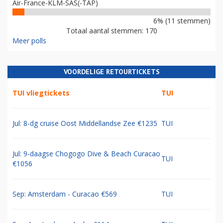
Air-France-KLM-SAS(-TAP)
6% (11 stemmen)
Totaal aantal stemmen: 170
Meer polls
VOORDELIGE RETOURTICKETS
TUI vliegtickets
TUI
Jul: 8-dg cruise Oost Middellandse Zee €1235
TUI
Jul: 9-daagse Chogogo Dive & Beach Curacao
TUI
€1056
Sep: Amsterdam - Curacao €569
TUI