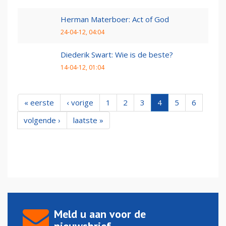
Herman Materboer: Act of God
24-04-12, 04:04
Diederik Swart: Wie is de beste?
14-04-12, 01:04
« eerste
‹ vorige
1
2
3
4
5
6
volgende ›
laatste »
Meld u aan voor de