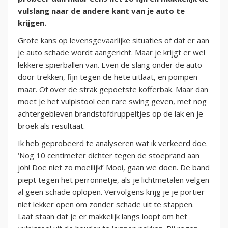
vulslang naar de andere kant van je auto te
krijgen.
Grote kans op levensgevaarlijke situaties of dat er aan
je auto schade wordt aangericht. Maar je krijgt er wel
lekkere spierballen van. Even de slang onder de auto
door trekken, fijn tegen de hete uitlaat, en pompen
maar. Of over de strak gepoetste kofferbak. Maar dan
moet je het vulpistool een rare swing geven, met nog
achtergebleven brandstofdruppeltjes op de lak en je
broek als resultaat.
Ik heb geprobeerd te analyseren wat ik verkeerd doe.
‘Nog 10 centimeter dichter tegen de stoeprand aan
joh! Doe niet zo moeilijk!’ Mooi, gaan we doen. De band
piept tegen het perronnetje, als je lichtmetalen velgen
al geen schade oplopen. Vervolgens krijg je je portier
niet lekker open om zonder schade uit te stappen.
Laat staan dat je er makkelijk langs loopt om het