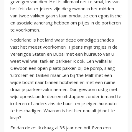
gevolgen van dien. Het is allemaal net te smal, los van
het feit dat er jokers zijn die gewoon in het midden
van twee vakken gaan staan omdat ze een egoïstische
en asociale aandrang hebben om pitjes in de portieren
te voorkomen.
Nederland is het land waar deze onnodige schades
vast het meest voorkomen. Tijdens mijn tripjes in de
Verenigde Staten en Dubai met een huurauto van u
weet wel wie, tank en parkeer ik ook. Een walhalla!
Gewoon een open plaats pakken bij de pomp, slang
‘uitrollen’ en tanken maar…en bij ‘the Mall’ met een
wijde bocht naar binnen hobbelen en met een ruime
draai je parkeervak innemen. Dan gewoon rustig met
wijd openslaande deuren uitstappen zonder iemand te
irriteren of anderszins de buur- en je eigen huurauto
te beschadigen. Waarom is het hier nou altijd net te
krap?
En dan deze: Ik draag al 35 jaar een bril. Even een