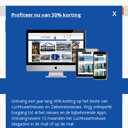
Overslaan
en
x
Digitaal Magazine
Registreer
Check in
naar
Profiteer nu van 30% korting
de
inhoud
gaan
Magazine
Podcasts
Vacatures
Toggl
naviga
Ontvang een jaar lang 30% korting op het beste van
Luchtvaartnieuws en Zakenreisnieuws. Krijg onbeperkt
toegang tot al het nieuws en de bijbehorende Apps.
HENK VAN DEN HELDER:
Ontvang tevens 12 maanden het Luchtvaartnieuws
KLERESLANGEN
Magazine in de mail of op de mat.