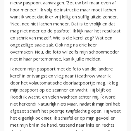
nieuw paspoort aanvragen. ‘Zet uw bril maar even af
hoor meneer’. Ik volg de instructie maar moet lachen
want ik weet dat ik er vrij lollig en suffig uitzie zonder.
‘Nee, nee niet lachen meneer. Dat is te vrolijk en dat
mag niet meer op de pasfoto’. Ik kijk naar het resultaat
en schrik van mezelf. Wie is die kerel zeg? Wat een
ongezellige saaie zak. Ook nog na drie keer
overmaken. Nou, die foto wil zelfs mijn schoonmoeder
niet in haar portemonnee, kan ik jullie melden.
Ik neem mijn paspoort met de foto van die ‘andere
kerel’ in ontvangst en vlieg naar Heathrow waar ik
door het volautomatische doorlaatpoortje mag. Ik leg
mijn paspoort op de scanner en wacht. Hij blijft op
Rood! Ik wacht, en velen wachten achter mij. Ík word
niet herkend! Natuurlijk niet! Maar, nadat ik mijn bril heb
afgezet schuift het poortje twijfelachtig open. Hij weet
het eigenlijk ook niet. Ik schuifel er op mijn gevoel en
met mijn bril in de hand, tastend naar links en rechts