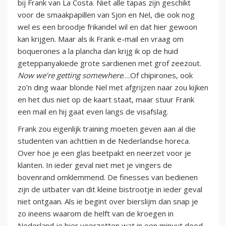
bij Frank van La Costa. Niet alle tapas zijn geschikt
voor de smaakpapillen van Sjon en Nel, die ook nog
wel es een broodje frikandel wil en dat hier gewoon
kan krijgen. Maar als ik Frank e-mail en vraag om
boquerones a la plancha dan krijg ik op de huid
geteppanyakiede grote sardienen met grof zeezout.
Now we’re getting somewhere
….Of chipirones, ook
zo’n ding waar blonde Nel met afgrijzen naar zou kijken
en het dus niet op de kaart staat, maar stuur Frank
een mail en hij gaat even langs de visafslag.
Frank zou eigenlijk training moeten geven aan al die
studenten van achttien in de Nederlandse horeca.
Over hoe je een glas beetpakt en neerzet voor je
klanten. In ieder geval niet met je vingers de
bovenrand omklemmend. De finesses van bedienen
zijn de uitbater van dit kleine bistrootje in ieder geval
niet ontgaan. Als ie begint over bierslijm dan snap je
zo ineens waarom de helft van de kroegen in
Nederland je bier voorzetten wat in een minuut dood