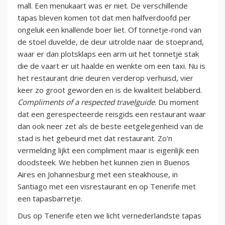
mall. Een menukaart was er niet. De verschillende
tapas bleven komen tot dat men halfverdoofd per
ongeluk een knallende boer liet. Of tonnetje-rond van
de stoel duvelde, de deur uitrolde naar de stoeprand,
waar er dan plotsklaps een arm uit het tonnetje stak
die de vaart er uit haalde en wenkte om een taxi. Nu is
het restaurant drie deuren verderop verhuisd, vier
keer zo groot geworden en is de kwaliteit belabberd.
Compliments of a respected travelguide
. Du moment
dat een gerespecteerde reisgids een restaurant waar
dan ook neer zet als de beste eetgelegenheid van de
stad is het gebeurd met dat restaurant. Zo’n
vermelding lijkt een compliment maar is eigenlijk een
doodsteek. We hebben het kunnen zien in Buenos
Aires en Johannesburg met een steakhouse, in
Santiago met een visrestaurant en op Tenerife met
een tapasbarretje.
Dus op Tenerife eten we licht vernederlandste tapas