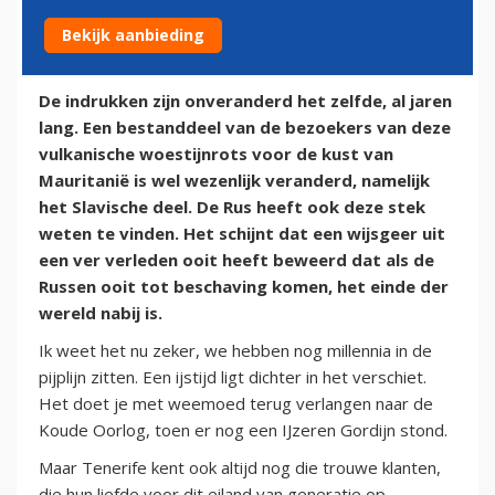
Bekijk aanbieding
28 mei 2014
De indrukken zijn onveranderd het zelfde, al jaren
lang. Een bestanddeel van de bezoekers van deze
vulkanische woestijnrots voor de kust van
Mauritanië is wel wezenlijk veranderd, namelijk
het Slavische deel. De Rus heeft ook deze stek
weten te vinden. Het schijnt dat een wijsgeer uit
een ver verleden ooit heeft beweerd dat als de
Russen ooit tot beschaving komen, het einde der
wereld nabij is.
Ik weet het nu zeker, we hebben nog millennia in de
pijplijn zitten. Een ijstijd ligt dichter in het verschiet.
Het doet je met weemoed terug verlangen naar de
Koude Oorlog, toen er nog een IJzeren Gordijn stond.
Maar Tenerife kent ook altijd nog die trouwe klanten,
die hun liefde voor dit eiland van generatie op