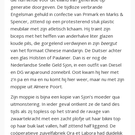
generatie doorgeven. De tijdloze verbrande
Engelsman gehuld in confectie van Primark en Marks &
Spencer, zittend op een protesterend stuk plastic
meubilair met zijn atletisch lichaam. Hij traint zijn
biceps met het heffen van anderhalve liter glazen
koude pils, die gorgelend verdwijnen in zijn
beergut
van het formaat Chinese mandarijn. De Duitser achter
een glas Holsten of Paulaner. Dan is er nog de
Nederlandse Snelle Geld Sjon, in een outfit van Diesel
en DG wraparound zonnebril. Ooit kwam hij hier met
z’n pa en ma en nu komt hij hier weer, maar nu met zijn
moppie uit Almere Poort.
Zijn moppie is bijna een kopie van Sjon’s moeder qua
uitmonstering. In ieder geval ontkent ze de tand des
tijds als zij topless op het strand de ravage van
zwaartekracht met een zacht plofje uit haar bikini top
op haar buik laat vallen, half zittend half liggend. De
coöperatieve zuivelfabriek Ora et Labora had duidelijk