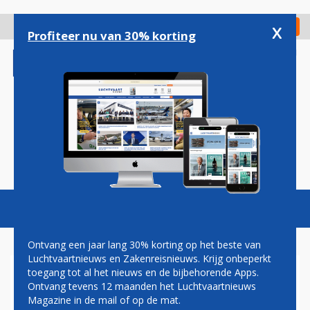
Overslaan
en
x
Digitaal Magazine
Registreer
Check in
naar
Profiteer nu van 30% korting
de
inhoud
gaan
Magazine
Podcasts
Vacatures
Toggl
naviga
Ontvang een jaar lang 30% korting op het beste van
Luchtvaartnieuws en Zakenreisnieuws. Krijg onbeperkt
toegang tot al het nieuws en de bijbehorende Apps.
HERMAN MATEBOER:
Ontvang tevens 12 maanden het Luchtvaartnieuws
EENZAME PLANEET
Magazine in de mail of op de mat.