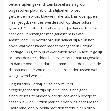
betere tijden gekend. Een kapsel als slagroom,
opgestoken platinablond, stijfsel enforced,
getverderriebruin, blauwe make-up, knalrode lippen.
Haar jeugdvakanties werden ook op deze vulkaan
gevierd. Ooit stond ze als wulpse Jordaanse te lonken
naar een volkszanger met galmstem in Café
Amsterdam. Hij verstopte zijn salami bij Nel in het
hokje wat voor kamer moest doorgaan in Parque
Santiago CXXI, terwijl kakkerlakken schielijk het vege lijf
probeerden te redden bij zoveel bruut natuurgeweld.
En dan te bedenken dat ze stammen uit de tijd van de
dinosauriërs, je zou denken dat ze ondertussen wel
wat gewend waren.
Degustacion Terwijl er zo enorm veel
eetgelegenheden zijn op dit eiland is het geen
sinecure iets te vinden waar de
chow
een beetje te
nassen is. Tien, vijftien jaar geleden was daar Meson
Castellano, een pijpenla met tien tafels in een strip