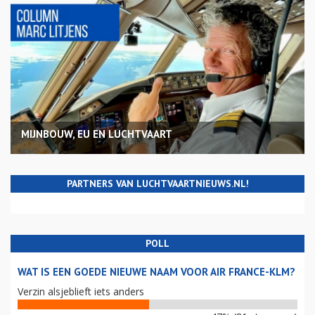
MIJNBOUW, EU EN LUCHTVAART
PARTNERS VAN LUCHTVAARTNIEUWS.NL!
POLL
WAT IS EEN GOEDE NIEUWE NAAM VOOR AIR FRANCE-KLM?
Verzin alsjeblieft iets anders