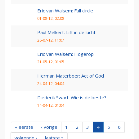
Eric van Walsem: Full circle
01-08-12, 02:08
Paul Melkert: Lift in de lucht
26-07-12, 11:07
Eric van Walsem: Hogerop
21-05-12, 01:05
Herman Materboer: Act of God
24-04-12, 04:04
Diederik Swart: Wie is de beste?
14-04-12, 01:04
« eerste
‹ vorige
1
2
3
4
5
6
volgende ›
laatste »