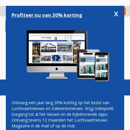
Overslaan
en
x
Digitaal Magazine
Registreer
Check in
naar
Profiteer nu van 30% korting
de
inhoud
gaan
Magazine
Podcasts
Vacatures
Toggl
naviga
Ontvang een jaar lang 30% korting op het beste van
Luchtvaartnieuws en Zakenreisnieuws. Krijg onbeperkt
toegang tot al het nieuws en de bijbehorende Apps.
HERMAN VONK:
Ontvang tevens 12 maanden het Luchtvaartnieuws
VLIEGOPLEIDINGEN
Magazine in de mail of op de mat.