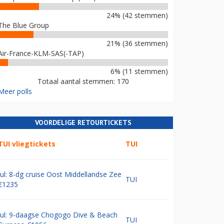
24% (42 stemmen)
The Blue Group
21% (36 stemmen)
Air-France-KLM-SAS(-TAP)
6% (11 stemmen)
Totaal aantal stemmen: 170
Meer polls
VOORDELIGE RETOURTICKETS
TUI vliegtickets
TUI
Jul: 8-dg cruise Oost Middellandse Zee
TUI
€1235
Jul: 9-daagse Chogogo Dive & Beach
TUI