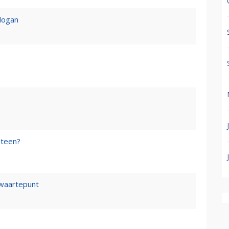
logan
steen?
waartepunt