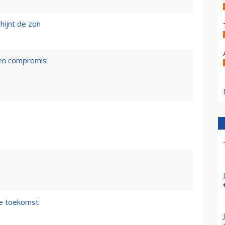
hijnt de zon
een compromis
g
de toekomst