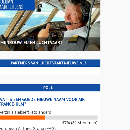
MIJNBOUW, EU EN LUCHTVAART
PARTNERS VAN LUCHTVAARTNIEUWS.NL!
POLL
WAT IS EEN GOEDE NIEUWE NAAM VOOR AIR
FRANCE-KLM?
Verzin alsjeblieft iets anders
47% (81 stemmen)
European Airlines Group (EAG)