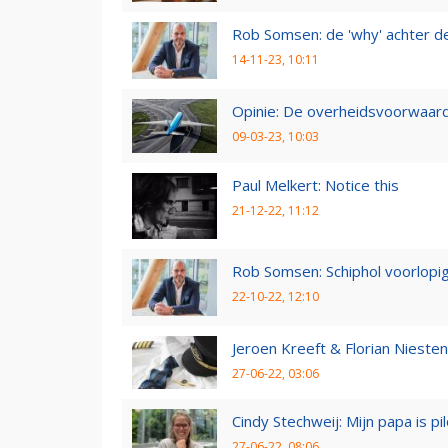
Rob Somsen: de 'why' achter d
14-11-23, 10:11
Opinie: De overheidsvoorwaarde
09-03-23, 10:03
Paul Melkert: Notice this
21-12-22, 11:12
Rob Somsen: Schiphol voorlopig
22-10-22, 12:10
Jeroen Kreeft & Florian Niesten:
27-06-22, 03:06
Cindy Stechweij: Mijn papa is pi
27-06-22, 08:06