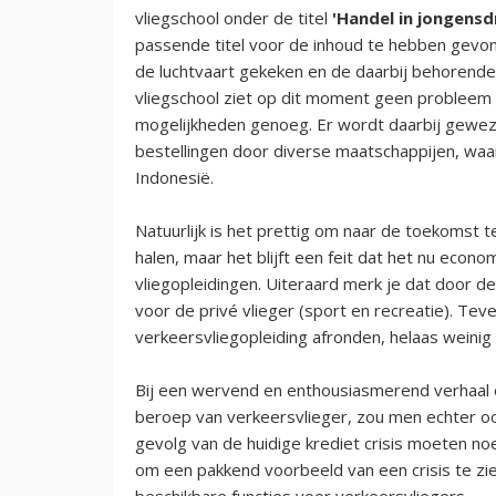
vliegschool onder de titel
'Handel in jongens
passende titel voor de inhoud te hebben gevon
de luchtvaart gekeken en de daarbij behorend
vliegschool ziet op dit moment geen probleem 
mogelijkheden genoeg. Er wordt daarbij gewez
bestellingen door diverse maatschappijen, waar
Indonesië.
Natuurlijk is het prettig om naar de toekomst t
halen, maar het blijft een feit dat het nu econ
vliegopleidingen. Uiteraard merk je dat door d
voor de privé vlieger (sport en recreatie). Teve
verkeersvliegopleiding afronden, helaas weinig 
Bij een wervend en enthousiasmerend verhaal o
beroep van verkeersvlieger, zou men echter oo
gevolg van de huidige krediet crisis moeten no
om een pakkend voorbeeld van een crisis te zie
beschikbare functies voor verkeersvliegers.