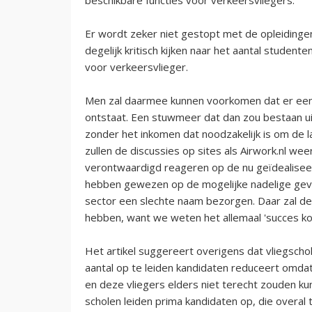
Er wordt zeker niet gestopt met de opleiding
degelijk kritisch kijken naar het aantal studen
voor verkeersvlieger.
Men zal daarmee kunnen voorkomen dat er een
ontstaat. Een stuwmeer dat dan zou bestaan ui
zonder het inkomen dat noodzakelijk is om de l
zullen de discussies op sites als Airwork.nl we
verontwaardigd reageren op de nu geïdealiseer
hebben gewezen op de mogelijke nadelige gevol
sector een slechte naam bezorgen. Daar zal de 
hebben, want we weten het allemaal 'succes ko
Het artikel suggereert overigens dat vliegscho
aantal op te leiden kandidaten reduceert omdat
en deze vliegers elders niet terecht zouden kunn
scholen leiden prima kandidaten op, die overal t