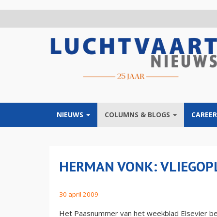
Overslaan
en
naar
de
inhoud
gaan
NIEUWS
COLUMNS & BLOGS
CAREER
HERMAN VONK: VLIEGOP
30 april 2009
Het Paasnummer van het weekblad Elsevier b