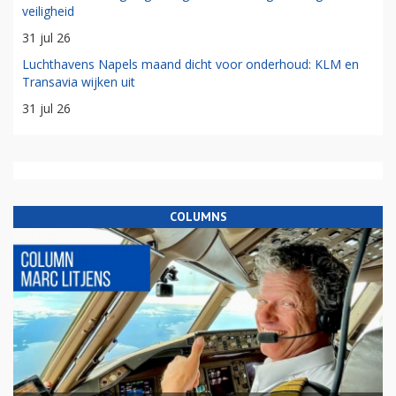
veiligheid
31 jul 26
Luchthavens Napels maand dicht voor onderhoud: KLM en
Transavia wijken uit
31 jul 26
COLUMNS