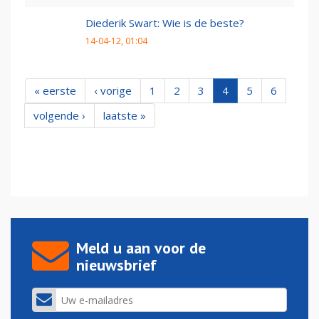
Diederik Swart: Wie is de beste?
14-04-12, 01:04
« eerste
‹ vorige
1
2
3
4
5
6
volgende ›
laatste »
Meld u aan voor de
nieuwsbrief