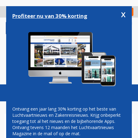
Overslaan
en
x
Digitaal Magazine
Registreer
Check in
naar
Profiteer nu van 30% korting
de
inhoud
gaan
Magazine
Podcasts
Vacatures
Toggl
naviga
Ontvang een jaar lang 30% korting op het beste van
Luchtvaartnieuws en Zakenreisnieuws. Krijg onbeperkt
toegang tot al het nieuws en de bijbehorende Apps.
JAN LOKHOFF: KLM EN VVD
Ontvang tevens 12 maanden het Luchtvaartnieuws
NEGATIEF OVER
Magazine in de mail of op de mat.