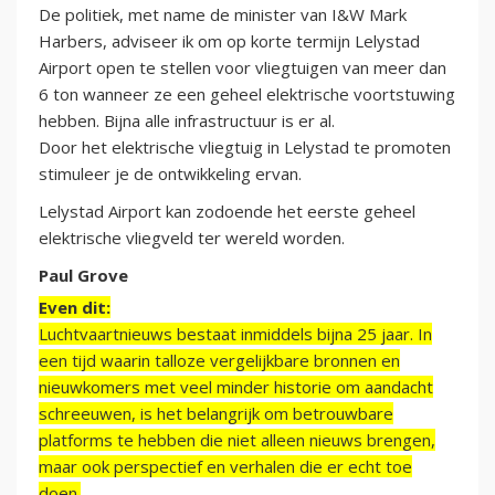
De politiek, met name de minister van I&W Mark
Harbers, adviseer ik om op korte termijn Lelystad
Airport open te stellen voor vliegtuigen van meer dan
6 ton wanneer ze een geheel elektrische voortstuwing
hebben. Bijna alle infrastructuur is er al.
Door het elektrische vliegtuig in Lelystad te promoten
stimuleer je de ontwikkeling ervan.
Lelystad Airport kan zodoende het eerste geheel
elektrische vliegveld ter wereld worden.
Paul Grove
Even dit:
Luchtvaartnieuws bestaat inmiddels bijna 25 jaar. In
een tijd waarin talloze vergelijkbare bronnen en
nieuwkomers met veel minder historie om aandacht
schreeuwen, is het belangrijk om betrouwbare
platforms te hebben die niet alleen nieuws brengen,
maar ook perspectief en verhalen die er echt toe
doen.