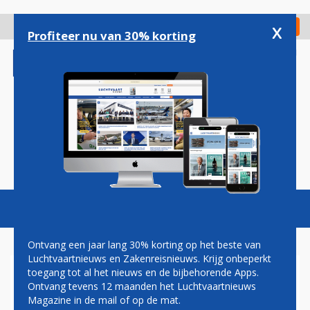
Overslaan
en
x
Digitaal Magazine
Registreer
Check in
naar
Profiteer nu van 30% korting
de
inhoud
gaan
Magazine
Podcasts
Vacatures
Toggl
naviga
Ontvang een jaar lang 30% korting op het beste van
Luchtvaartnieuws en Zakenreisnieuws. Krijg onbeperkt
toegang tot al het nieuws en de bijbehorende Apps.
PAUL GROVE: LELYSTAD
Ontvang tevens 12 maanden het Luchtvaartnieuws
AIRPORT, EEN COMPROMIS
Magazine in de mail of op de mat.