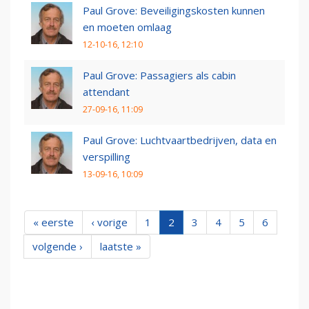
Paul Grove: Beveiligingskosten kunnen
en moeten omlaag
12-10-16, 12:10
Paul Grove: Passagiers als cabin
attendant
27-09-16, 11:09
Paul Grove: Luchtvaartbedrijven, data en
verspilling
13-09-16, 10:09
« eerste
‹ vorige
1
2
3
4
5
6
volgende ›
laatste »