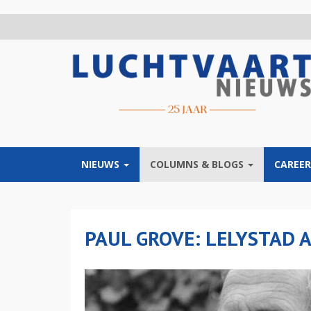
Overslaan
en
naar
de
inhoud
gaan
NIEUWS
COLUMNS & BLOGS
CAREER
PAUL GROVE: LELYSTAD 