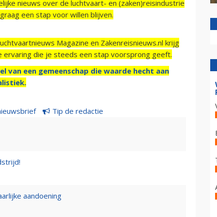
ijke nieuws over de luchtvaart- en (zaken)reisindustrie
raag een stap voor willen blijven.
Luchtvaartnieuws Magazine en Zakenreisnieuws.nl krijg
e ervaring die je steeds een stap voorsprong geeft.
el van een gemeenschap die waarde hecht aan
listiek.
nieuwsbrief
Tip de redactie
strijd!
rlijke aandoening