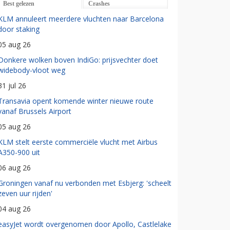
Best gelezen
Crashes
KLM annuleert meerdere vluchten naar Barcelona
door staking
05 aug 26
Donkere wolken boven IndiGo: prijsvechter doet
widebody-vloot weg
31 jul 26
Transavia opent komende winter nieuwe route
vanaf Brussels Airport
05 aug 26
KLM stelt eerste commerciële vlucht met Airbus
A350-900 uit
06 aug 26
Groningen vanaf nu verbonden met Esbjerg: 'scheelt
zeven uur rijden'
04 aug 26
easyJet wordt overgenomen door Apollo, Castlelake