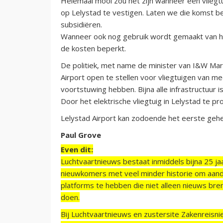
Helemaal mooi zou het zijn wanneer een vliegtu
op Lelystad te vestigen. Laten we die komst b
subsidiëren.
Wanneer ook nog gebruik wordt gemaakt van he
de kosten beperkt.
De politiek, met name de minister van I&W Mar
Airport open te stellen voor vliegtuigen van m
voortstuwing hebben. Bijna alle infrastructuur is 
Door het elektrische vliegtuig in Lelystad te p
Lelystad Airport kan zodoende het eerste gehee
Paul Grove
Even dit:
Luchtvaartnieuws bestaat inmiddels bijna 25 jaa
nieuwkomers met veel minder historie om aand
platforms te hebben die niet alleen nieuws bre
doen.
Bij Luchtvaartnieuws en zustersite Zakenreisn