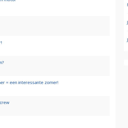
r!
en?
mer = een interessante zomer!
 crew