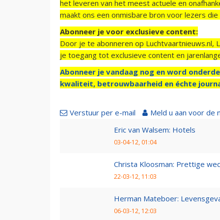
het leveren van het meest actuele en onafhankel
maakt ons een onmisbare bron voor lezers die g
Abonneer je voor exclusieve content:
Door je te abonneren op Luchtvaartnieuws.nl, 
je toegang tot exclusieve content en jarenlang
Abonneer je vandaag nog en word onderde
kwaliteit, betrouwbaarheid en échte journa
Verstuur per e-mail
Meld u aan voor de 
Eric van Walsem: Hotels
03-04-12, 01:04
Christa Kloosman: Prettige wed
22-03-12, 11:03
Herman Mateboer: Levensgevaa
06-03-12, 12:03