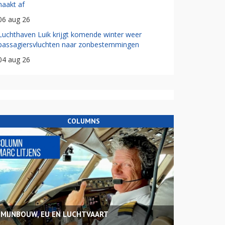
haakt af
06 aug 26
Luchthaven Luik krijgt komende winter weer
passagiersvluchten naar zonbestemmingen
04 aug 26
COLUMNS
MIJNBOUW, EU EN LUCHTVAART