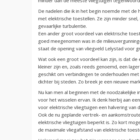
minder dan de meeste vliegtuigen tegenwoord
De nadelen die ik in het begin noemde met de h
met elektrische toestellen. Ze zijn minder sne
gevaarlijke turbulentie.
Een ander groot voordeel van elektrische toeste
goed meegenomen was in de milieuvergunningen
staat de opening van vliegveld Lelystad voor gr
Wat ook een groot voordeel kan zijn, is dat de 
kleiner zijn en, zoals reeds genoemd, een lage
geschikt om verbindingen te onderhouden met k
dichter bij steden. Zo breek je een nieuwe mar
Nu kan men al beginnen met de noodzakelijke inf
voor het wisselen ervan. Ik denk hierbij aan e
voor elektrische vliegtuigen een halvering van d
Ook de nu geplande vertrek- en aankomstroute
elektrische vliegtuigen beperkt is. Zo kort moge
de maximale vliegafstand van elektrische toeste