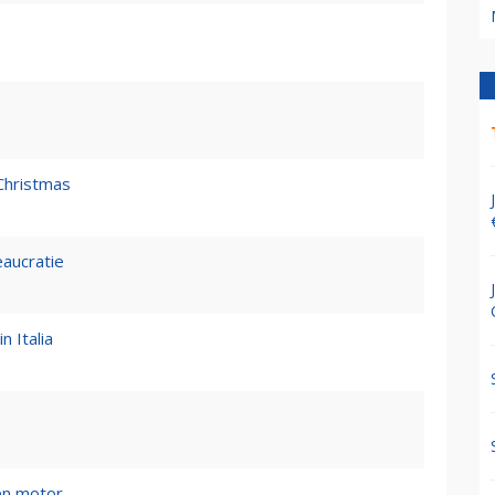
Christmas
eaucratie
n Italia
en motor