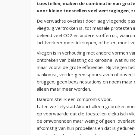
toestellen, maken de combinatie van grote 
voor kleine toestellen veel vertragingen, z
De verwachte overlast door laag vliegende pas
vliegtuig vertrokken is, tot massale protesten 
bekend veel CO2 en andere stoffen uit, waarond
luchtverkeer moet inkrimpen, of beter, moet ver
Vliegen is in verhouding met andere vormen van
ontbreken van belasting op kerosine, wat nu in
maar vooral de grote efficiëntie. Bij vliegen he
aankomst, verder geen spoorstaven of bovenle
bruggen, geen benzinestations en noem maar o
alleen maar meer worden.
Daarom stel ik een compromis voor.
Laten we Lelystad Airport alleen gebruiken voor
op voorwaarde dat die toestellen elektrisch vl
de omwonenden maar weinig of geen overlast. 
afkomstig van hun propellers en dat is gedurend