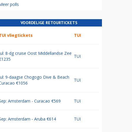
Meer polls
VOORDELIGE RETOURTICKETS
TUI vliegtickets
TUI
Jul: 8-dg cruise Oost Middellandse Zee
TUI
€1235
Jul: 9-daagse Chogogo Dive & Beach
TUI
Curacao €1056
Sep: Amsterdam - Curacao €569
TUI
Sep: Amsterdam - Aruba €614
TUI