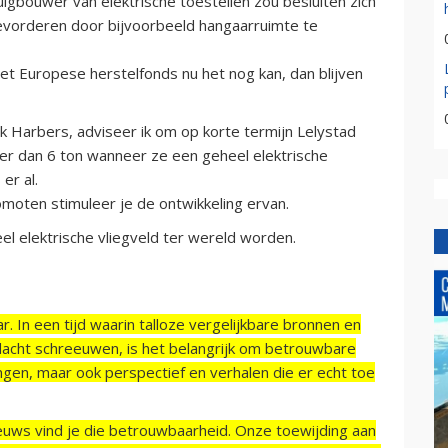
igbouwer van elektrische toestellen zou besluiten zich
evorderen door bijvoorbeeld hangaarruimte te
t Europese herstelfonds nu het nog kan, dan blijven
k Harbers, adviseer ik om op korte termijn Lelystad
eer dan 6 ton wanneer ze een geheel elektrische
er al.
romoten stimuleer je de ontwikkeling ervan.
l elektrische vliegveld ter wereld worden.
r. In een tijd waarin talloze vergelijkbare bronnen en
acht schreeuwen, is het belangrijk om betrouwbare
ngen, maar ook perspectief en verhalen die er echt toe
ieuws vind je die betrouwbaarheid. Onze toewijding aan