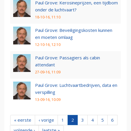
Paul Grove: Kerosineprijzen, een tijdbom
onder de luchtvaart?
18-10-16, 11:10
Paul Grove: Beveiligingskosten kunnen
en moeten omlaag
12-10-16, 12:10
Paul Grove: Passagiers als cabin
attendant
27-09-16, 11:09
Paul Grove: Luchtvaartbedrijven, data en
verspilling
13-09-16, 10:09
« eerste
‹ vorige
1
2
3
4
5
6
volgende ›
laatste »