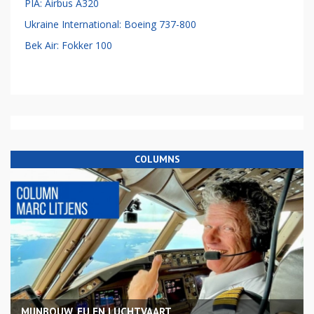
PIA: Airbus A320
Ukraine International: Boeing 737-800
Bek Air: Fokker 100
COLUMNS
MIJNBOUW, EU EN LUCHTVAART