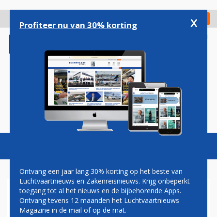
Overslaan
en
x
Digitaal Magazine
Registreer
Check in
naar
Profiteer nu van 30% korting
de
inhoud
gaan
Magazine
Podcasts
Vacatures
Toggl
naviga
Ontvang een jaar lang 30% korting op het beste van
Luchtvaartnieuws en Zakenreisnieuws. Krijg onbeperkt
toegang tot al het nieuws en de bijbehorende Apps.
PAUL GROVE:
Ontvang tevens 12 maanden het Luchtvaartnieuws
MARKTVERDELING
Magazine in de mail of op de mat.