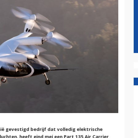
ië gevestigd bedrijf dat volledig elektrische
uchten, heeft eind mei een Part 135 Air Carrier