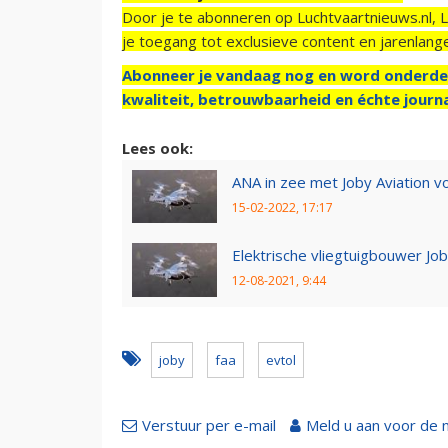
Door je te abonneren op Luchtvaartnieuws.nl, 
je toegang tot exclusieve content en jarenlang
Abonneer je vandaag nog en word onderde
kwaliteit, betrouwbaarheid en échte journa
Lees ook:
ANA in zee met Joby Aviation vo
15-02-2022, 17:17
Elektrische vliegtuigbouwer J
12-08-2021, 9:44
joby
faa
evtol
Verstuur per e-mail
Meld u aan voor de 