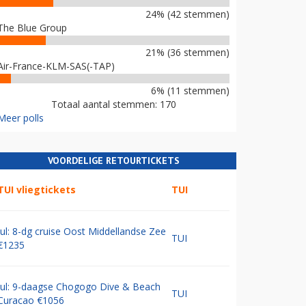
24% (42 stemmen)
The Blue Group
21% (36 stemmen)
Air-France-KLM-SAS(-TAP)
6% (11 stemmen)
Totaal aantal stemmen: 170
Meer polls
VOORDELIGE RETOURTICKETS
TUI vliegtickets
TUI
Jul: 8-dg cruise Oost Middellandse Zee
TUI
€1235
Jul: 9-daagse Chogogo Dive & Beach
TUI
Curacao €1056