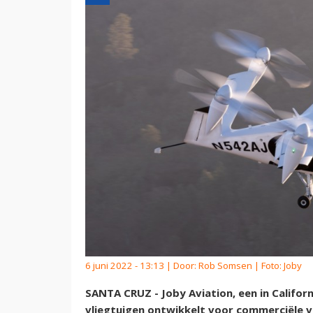
6 juni 2022 - 13:13 | Door:
Rob Somsen
| Foto: Joby
SANTA CRUZ - Joby Aviation, een in Californ
vliegtuigen ontwikkelt voor commerciële vl