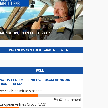
MIJNBOUW, EU EN LUCHTVAART
PARTNERS VAN LUCHTVAARTNIEUWS.NL!
POLL
WAT IS EEN GOEDE NIEUWE NAAM VOOR AIR
FRANCE-KLM?
Verzin alsjeblieft iets anders
47% (81 stemmen)
European Airlines Group (EAG)