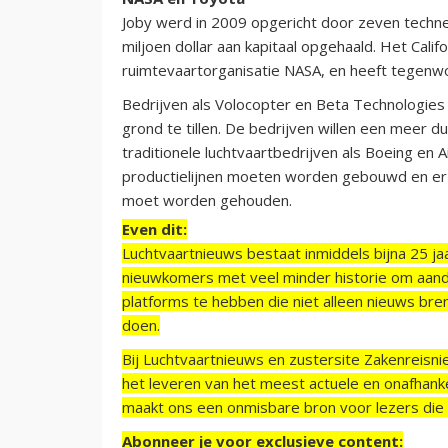
Joby werd in 2009 opgericht door zeven techne
miljoen dollar aan kapitaal opgehaald. Het Cali
ruimtevaartorganisatie NASA, en heeft tegenwo
Bedrijven als Volocopter en Beta Technologies 
grond te tillen. De bedrijven willen een meer 
traditionele luchtvaartbedrijven als Boeing en A
productielijnen moeten worden gebouwd en er 
moet worden gehouden.
Even dit:
Luchtvaartnieuws bestaat inmiddels bijna 25 jaa
nieuwkomers met veel minder historie om aand
platforms te hebben die niet alleen nieuws bre
doen.
Bij Luchtvaartnieuws en zustersite Zakenreisn
het leveren van het meest actuele en onafhankel
maakt ons een onmisbare bron voor lezers die g
Abonneer je voor exclusieve content: