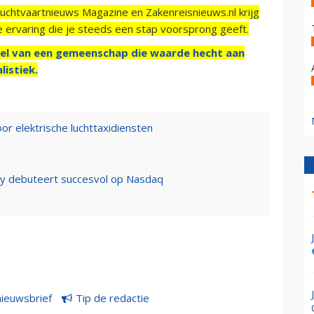
Luchtvaartnieuws Magazine en Zakenreisnieuws.nl krijg
e ervaring die je steeds een stap voorsprong geeft.
el van een gemeenschap die waarde hecht aan
listiek.
or elektrische luchttaxidiensten
oby debuteert succesvol op Nasdaq
nieuwsbrief
Tip de redactie