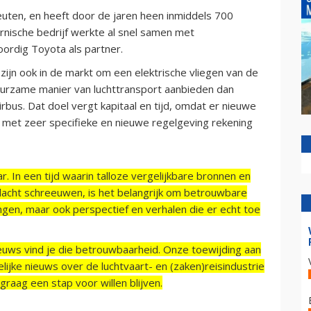
uten, en heeft door de jaren heen inmiddels 700
fornische bedrijf werkte al snel samen met
ordig Toyota als partner.
zijn ook in de markt om een elektrische vliegen van de
duurzame manier van luchttransport aanbieden dan
irbus. Dat doel vergt kapitaal en tijd, omdat er nieuwe
met zeer specifieke en nieuwe regelgeving rekening
r. In een tijd waarin talloze vergelijkbare bronnen en
acht schreeuwen, is het belangrijk om betrouwbare
ngen, maar ook perspectief en verhalen die er echt toe
ieuws vind je die betrouwbaarheid. Onze toewijding aan
ijke nieuws over de luchtvaart- en (zaken)reisindustrie
raag een stap voor willen blijven.