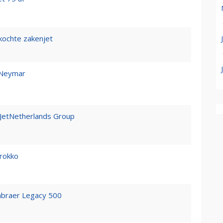
ochte zakenjet
t Neymar
JetNetherlands Group
arokko
mbraer Legacy 500