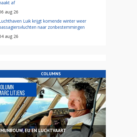
haakt af
06 aug 26
Luchthaven Luik krijgt komende winter weer
passagiersvluchten naar zonbestemmingen
04 aug 26
COLUMNS
MIJNBOUW, EU EN LUCHTVAART