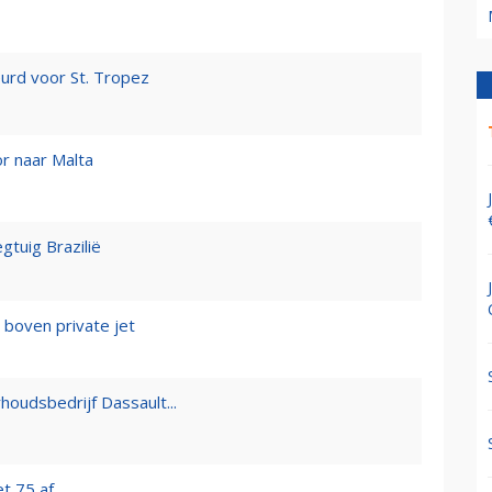
urd voor St. Tropez
or naar Malta
gtuig Brazilië
 boven private jet
houdsbedrijf Dassault...
t 75 af