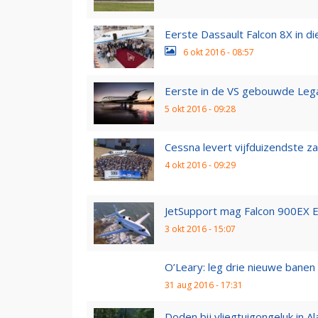
Eerste Dassault Falcon 8X in di
6 okt 2016 - 08:57
Eerste in de VS gebouwde Lega
5 okt 2016 - 09:28
Cessna levert vijfduizendste za
4 okt 2016 - 09:29
JetSupport mag Falcon 900EX 
3 okt 2016 - 15:07
O’Leary: leg drie nieuwe banen
31 aug 2016 - 17:31
Doden bij vliegtuigongeluk in 