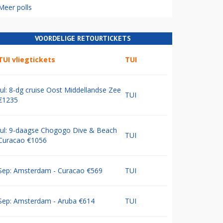
Meer polls
VOORDELIGE RETOURTICKETS
TUI vliegtickets
TUI
Jul: 8-dg cruise Oost Middellandse Zee
TUI
€1235
Jul: 9-daagse Chogogo Dive & Beach
TUI
Curacao €1056
Sep: Amsterdam - Curacao €569
TUI
Sep: Amsterdam - Aruba €614
TUI