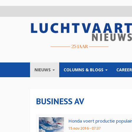
Overslaan
en
naar
de
inhoud
gaan
NIEUWS
COLUMNS & BLOGS
CAREER
BUSINESS AV
Honda voert productie populai
15 nov 2016 - 07:37