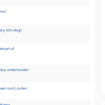
enst
cy 450 vliegt
kenjet af
EASy onderhouden
 aan rond Londen
Alabama