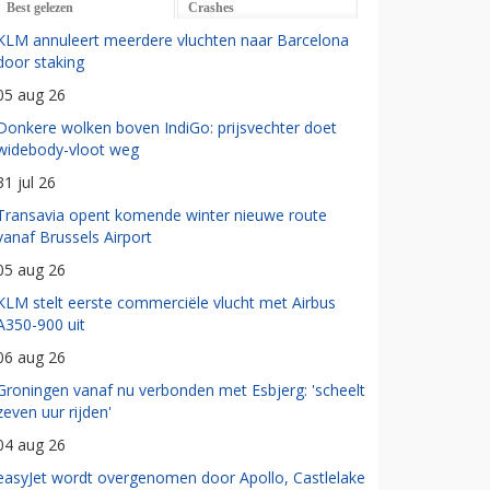
Best gelezen
Crashes
KLM annuleert meerdere vluchten naar Barcelona
door staking
05 aug 26
Donkere wolken boven IndiGo: prijsvechter doet
widebody-vloot weg
31 jul 26
Transavia opent komende winter nieuwe route
vanaf Brussels Airport
05 aug 26
KLM stelt eerste commerciële vlucht met Airbus
A350-900 uit
06 aug 26
Groningen vanaf nu verbonden met Esbjerg: 'scheelt
zeven uur rijden'
04 aug 26
easyJet wordt overgenomen door Apollo, Castlelake