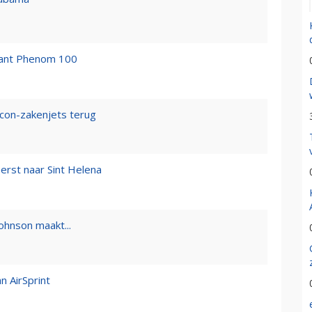
iant Phenom 100
lcon-zakenjets terug
erst naar Sint Helena
Johnson maakt...
 AirSprint