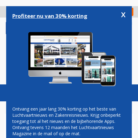
Overslaan
en
x
Digitaal Magazine
Registreer
Check in
naar
Profiteer nu van 30% korting
de
inhoud
gaan
Magazine
Podcasts
Vacatures
Toggl
naviga
Ontvang een jaar lang 30% korting op het beste van
Luchtvaartnieuws en Zakenreisnieuws. Krijg onbeperkt
toegang tot al het nieuws en de bijbehorende Apps.
NASA PROBEERT ZATERDAG
Ontvang tevens 12 maanden het Luchtvaartnieuws
OPNIEUW MAANRAKET TE
Magazine in de mail of op de mat.