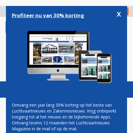
Overslaan
en
x
Digitaal Magazine
Registreer
Check in
naar
Profiteer nu van 30% korting
de
inhoud
gaan
Magazine
Podcasts
Vacatures
Toggl
naviga
Ontvang een jaar lang 30% korting op het beste van
Luchtvaartnieuws en Zakenreisnieuws. Krijg onbeperkt
toegang tot al het nieuws en de bijbehorende Apps.
BOEING: GEEN ORDERS VOOR
Ontvang tevens 12 maanden het Luchtvaartnieuws
777X, WEL VOOR 777-200LR
Magazine in de mail of op de mat.