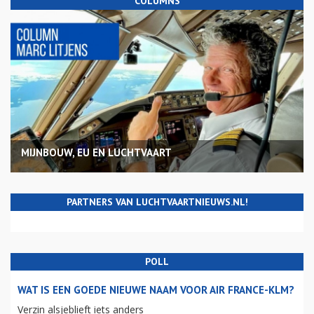
COLUMNS
MIJNBOUW, EU EN LUCHTVAART
PARTNERS VAN LUCHTVAARTNIEUWS.NL!
POLL
WAT IS EEN GOEDE NIEUWE NAAM VOOR AIR FRANCE-KLM?
Verzin alsjeblieft iets anders