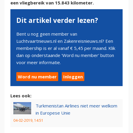
een vliegbereik van 15.843 kilometer.
Dit artikel verder lezen?
Bent u nog geen member van
Luchtvaartnieuws.nl en Zakenreisnieuws.nl? Een
membership is er al vanaf € 5,45 per maand. Klik
dan op onderstaande 'Word nu member' button
voor meer informatie.
Word nu member
Inloggen
Lees ook:
Turkmenistan Airlines niet meer welkom
in Europese Unie
04-02-2019, 14:51