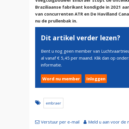
Vliegtuigbouwer Embraer stopt de ontwikk
Braziliaanse fabrikant kondigde in 2021 aan
van concurrenten ATR en De Havilland Can
nu de prullenbak in.
Dit artikel verder lezen?
Bent u nog geen member van Luchtvaartnieu
al vanaf € 5,45 per maand. Klik dan op ond
informatie.
Word nu member
Inloggen
embraer
Verstuur per e-mail
Meld u aan voor de 