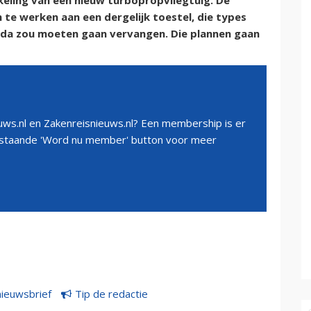
eling van een nieuw turbopropvliegtuig. De
 te werken aan een dergelijk toestel, die types
ada zou moeten gaan vervangen. Die plannen gaan
ws.nl en Zakenreisnieuws.nl? Een membership is er
erstaande 'Word nu member' button voor meer
nieuwsbrief
Tip de redactie