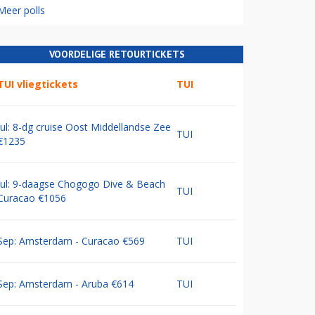
Meer polls
VOORDELIGE RETOURTICKETS
TUI vliegtickets
TUI
Jul: 8-dg cruise Oost Middellandse Zee
TUI
€1235
Jul: 9-daagse Chogogo Dive & Beach
TUI
Curacao €1056
Sep: Amsterdam - Curacao €569
TUI
Sep: Amsterdam - Aruba €614
TUI