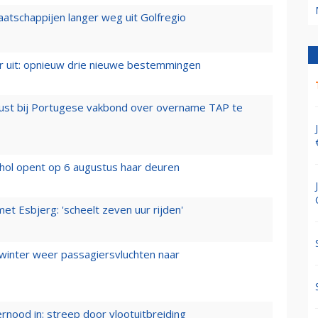
aatschappijen langer weg uit Golfregio
er uit: opnieuw drie nieuwe bestemmingen
rust bij Portugese vakbond over overname TAP te
hol opent op 6 augustus haar deuren
t Esbjerg: 'scheelt zeven uur rijden'
 winter weer passagiersvluchten naar
ernood in: streep door vlootuitbreiding