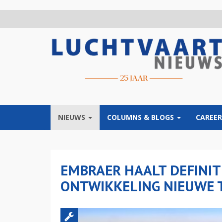
Overslaan
en
naar
de
inhoud
gaan
NIEUWS
COLUMNS & BLOGS
CAREER
EMBRAER HAALT DEFINIT
ONTWIKKELING NIEUWE