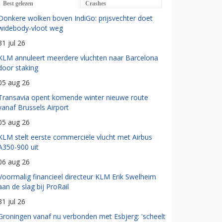
Best gelezen
Crashes
Donkere wolken boven IndiGo: prijsvechter doet
widebody-vloot weg
31 jul 26
KLM annuleert meerdere vluchten naar Barcelona
door staking
05 aug 26
Transavia opent komende winter nieuwe route
vanaf Brussels Airport
05 aug 26
KLM stelt eerste commerciële vlucht met Airbus
A350-900 uit
06 aug 26
Voormalig financieel directeur KLM Erik Swelheim
aan de slag bij ProRail
31 jul 26
Groningen vanaf nu verbonden met Esbjerg: 'scheelt