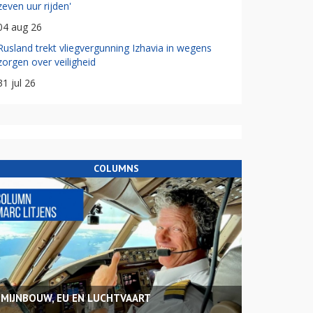
zeven uur rijden'
04 aug 26
Rusland trekt vliegvergunning Izhavia in wegens
zorgen over veiligheid
31 jul 26
COLUMNS
MIJNBOUW, EU EN LUCHTVAART