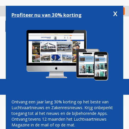
Overslaan
en
x
Digitaal Magazine
Registreer
Check in
naar
Profiteer nu van 30% korting
de
inhoud
gaan
Magazine
Podcasts
Vacatures
Toggl
naviga
Ontvang een jaar lang 30% korting op het beste van
Luchtvaartnieuws en Zakenreisnieuws. Krijg onbeperkt
toegang tot al het nieuws en de bijbehorende Apps.
TU DELFT KRIJGT SUBSIDIE
Ontvang tevens 12 maanden het Luchtvaartnieuws
VOOR HYBRIDE VLIEGTUIG
Magazine in de mail of op de mat.