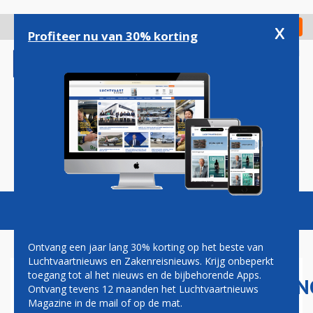
Overslaan
en
x
Digitaal Magazine
Registreer
Check in
naar
Profiteer nu van 30% korting
de
inhoud
gaan
Magazine
Podcasts
Vacatures
Toggl
naviga
Ontvang een jaar lang 30% korting op het beste van
Luchtvaartnieuws en Zakenreisnieuws. Krijg onbeperkt
toegang tot al het nieuws en de bijbehorende Apps.
AANDEELHOUDERSVERGADERIN
Ontvang tevens 12 maanden het Luchtvaartnieuws
AIR FRANCE-KLM VOORAL
Magazine in de mail of op de mat.