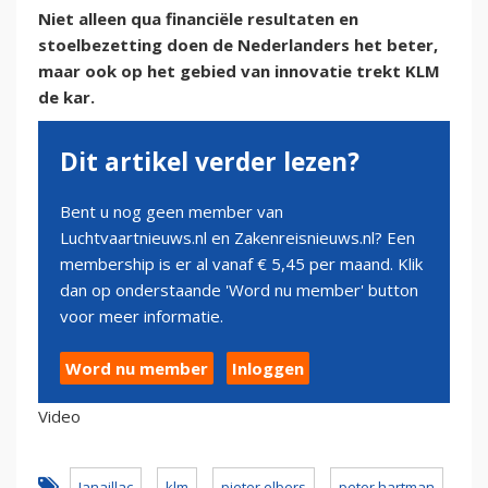
Niet alleen qua financiële resultaten en
stoelbezetting doen de Nederlanders het beter,
maar ook op het gebied van innovatie trekt KLM
de kar.
Dit artikel verder lezen?
Bent u nog geen member van
Luchtvaartnieuws.nl en Zakenreisnieuws.nl? Een
membership is er al vanaf € 5,45 per maand. Klik
dan op onderstaande 'Word nu member' button
voor meer informatie.
Word nu member
Inloggen
Video
Janaillac
klm
pieter elbers
peter hartman