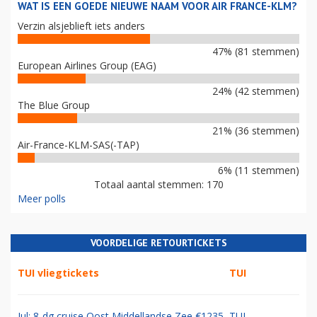
WAT IS EEN GOEDE NIEUWE NAAM VOOR AIR FRANCE-KLM?
Verzin alsjeblieft iets anders
47% (81 stemmen)
European Airlines Group (EAG)
24% (42 stemmen)
The Blue Group
21% (36 stemmen)
Air-France-KLM-SAS(-TAP)
6% (11 stemmen)
Totaal aantal stemmen: 170
Meer polls
VOORDELIGE RETOURTICKETS
TUI vliegtickets
TUI
Jul: 8-dg cruise Oost Middellandse Zee €1235
TUI