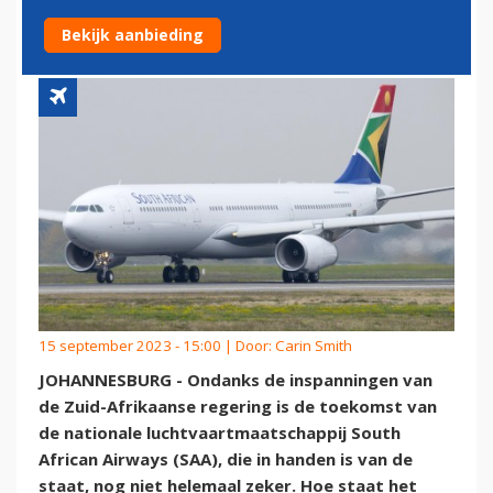
UIT GEVARENZONE
Bekijk aanbieding
15 september 2023 - 15:00 | Door:
Carin Smith
JOHANNESBURG - Ondanks de inspanningen van
de Zuid-Afrikaanse regering is de toekomst van
de nationale luchtvaartmaatschappij South
African Airways (SAA), die in handen is van de
staat, nog niet helemaal zeker. Hoe staat het