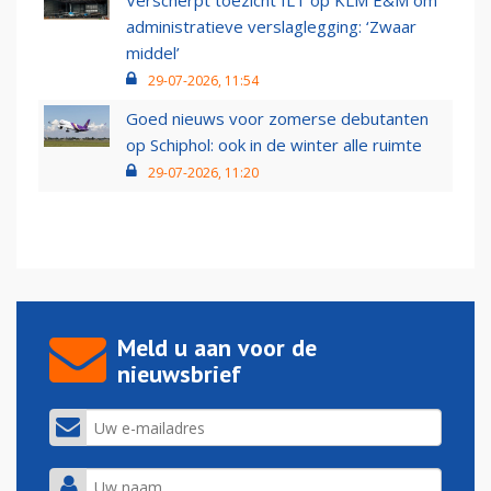
Verscherpt toezicht ILT op KLM E&M om
administratieve verslaglegging: ‘Zwaar
middel’
29-07-2026, 11:54
Goed nieuws voor zomerse debutanten
op Schiphol: ook in de winter alle ruimte
29-07-2026, 11:20
Meld u aan voor de
nieuwsbrief