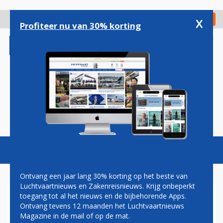
Overslaan
en
x
Digitaal Magazine
Registreer
Check in
naar
Profiteer nu van 30% korting
de
inhoud
gaan
Magazine
Podcasts
Vacatures
Toggl
naviga
Ontvang een jaar lang 30% korting op het beste van
Luchtvaartnieuws en Zakenreisnieuws. Krijg onbeperkt
toegang tot al het nieuws en de bijbehorende Apps.
ACHTERGROND: SOUTH
Ontvang tevens 12 maanden het Luchtvaartnieuws
AFRICAN AIRWAYS NOG NIET
Magazine in de mail of op de mat.