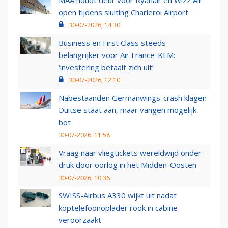
MAA houdt deur voor Ryanair en Wizz Air
open tijdens sluiting Charleroi Airport
30-07-2026, 14:30
Business en First Class steeds
belangrijker voor Air France-KLM:
‘investering betaalt zich uit’
30-07-2026, 12:10
Nabestaanden Germanwings-crash klagen
Duitse staat aan, maar vangen mogelijk
bot
30-07-2026, 11:58
Vraag naar vliegtickets wereldwijd onder
druk door oorlog in het Midden-Oosten
30-07-2026, 10:36
SWISS-Airbus A330 wijkt uit nadat
koptelefoonoplader rook in cabine
veroorzaakt