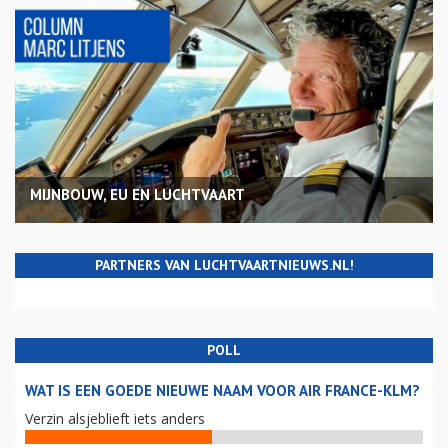
MIJNBOUW, EU EN LUCHTVAART
PARTNERS VAN LUCHTVAARTNIEUWS.NL!
POLL
WAT IS EEN GOEDE NIEUWE NAAM VOOR AIR FRANCE-KLM?
Verzin alsjeblieft iets anders