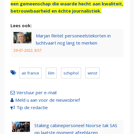
een gemeenschap die waarde hecht aan kwaliteit,
betrouwbaarheid en échte journalistiek.
Lees ook:
Marjan Rintel: personeelstekorten in
luchtvaart nog lang te merken
29-07-2022, 8:57
air france
klm
schiphol
winst
Verstuur per e-mail
Meld u aan voor de nieuwsbrief
Tip de redactie
Staking cabinepersoneel Noorse tak SAS
op laatste moment afgeblazen