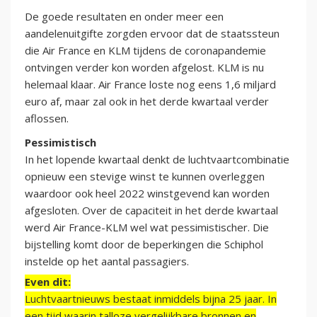
De goede resultaten en onder meer een
aandelenuitgifte zorgden ervoor dat de staatssteun
die Air France en KLM tijdens de coronapandemie
ontvingen verder kon worden afgelost. KLM is nu
helemaal klaar. Air France loste nog eens 1,6 miljard
euro af, maar zal ook in het derde kwartaal verder
aflossen.
Pessimistisch
In het lopende kwartaal denkt de luchtvaartcombinatie
opnieuw een stevige winst te kunnen overleggen
waardoor ook heel 2022 winstgevend kan worden
afgesloten. Over de capaciteit in het derde kwartaal
werd Air France-KLM wel wat pessimistischer. Die
bijstelling komt door de beperkingen die Schiphol
instelde op het aantal passagiers.
Even dit:
Luchtvaartnieuws bestaat inmiddels bijna 25 jaar. In
een tijd waarin talloze vergelijkbare bronnen en