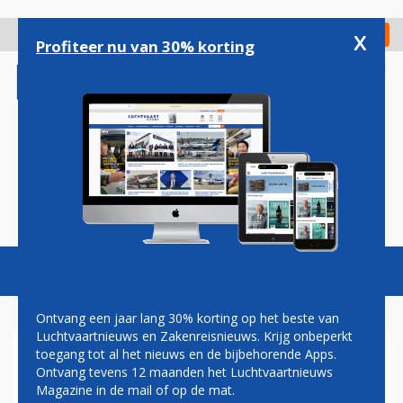
Overslaan
en
x
Digitaal Magazine
Registreer
Check in
naar
Profiteer nu van 30% korting
de
inhoud
gaan
Magazine
Podcasts
Vacatures
Toggl
naviga
Ontvang een jaar lang 30% korting op het beste van
Luchtvaartnieuws en Zakenreisnieuws. Krijg onbeperkt
toegang tot al het nieuws en de bijbehorende Apps.
AIR FRANCE-KLM BOEKT
Ontvang tevens 12 maanden het Luchtvaartnieuws
WEER WINST ONDANKS
Magazine in de mail of op de mat.