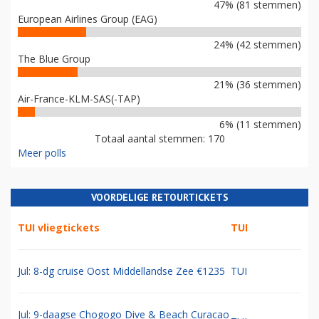
47% (81 stemmen)
European Airlines Group (EAG)
24% (42 stemmen)
The Blue Group
21% (36 stemmen)
Air-France-KLM-SAS(-TAP)
6% (11 stemmen)
Totaal aantal stemmen: 170
Meer polls
VOORDELIGE RETOURTICKETS
TUI vliegtickets
TUI
Jul: 8-dg cruise Oost Middellandse Zee €1235
TUI
Jul: 9-daagse Chogogo Dive & Beach Curacao