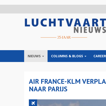
Overslaan
en
naar
de
inhoud
gaan
NIEUWS
COLUMNS & BLOGS
CAREER
AIR FRANCE-KLM VERPL
NAAR PARIJS