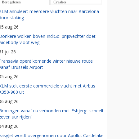
Best gelezen
Crashes
KLM annuleert meerdere vluchten naar Barcelona
door staking
05 aug 26
Donkere wolken boven IndiGo: prijsvechter doet
widebody-vloot weg
31 jul 26
Transavia opent komende winter nieuwe route
vanaf Brussels Airport
05 aug 26
KLM stelt eerste commerciële vlucht met Airbus
A350-900 uit
06 aug 26
Groningen vanaf nu verbonden met Esbjerg: 'scheelt
zeven uur rijden'
04 aug 26
easyJet wordt overgenomen door Apollo, Castlelake