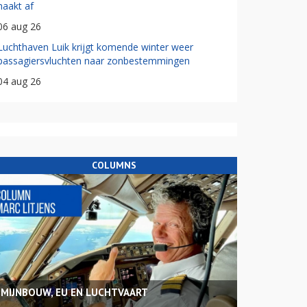
haakt af
06 aug 26
Luchthaven Luik krijgt komende winter weer
passagiersvluchten naar zonbestemmingen
04 aug 26
COLUMNS
MIJNBOUW, EU EN LUCHTVAART