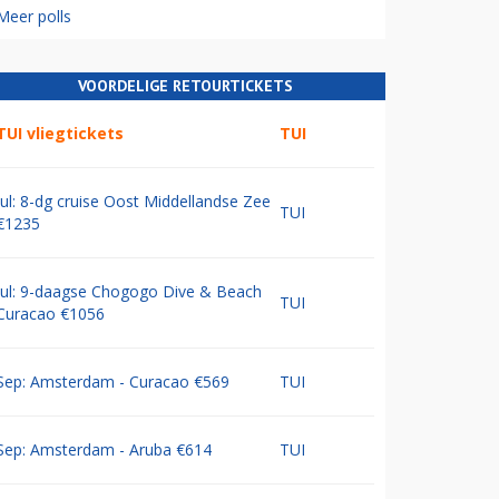
Meer polls
VOORDELIGE RETOURTICKETS
TUI vliegtickets
TUI
Jul: 8-dg cruise Oost Middellandse Zee
TUI
€1235
Jul: 9-daagse Chogogo Dive & Beach
TUI
Curacao €1056
Sep: Amsterdam - Curacao €569
TUI
Sep: Amsterdam - Aruba €614
TUI