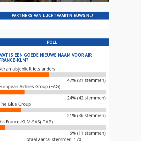
PARTNERS VAN LUCHTVAARTNIEUWS.NL!
POLL
WAT IS EEN GOEDE NIEUWE NAAM VOOR AIR
FRANCE-KLM?
Verzin alsjeblieft iets anders
47% (81 stemmen)
European Airlines Group (EAG)
24% (42 stemmen)
The Blue Group
21% (36 stemmen)
Air-France-KLM-SAS(-TAP)
6% (11 stemmen)
Totaal aantal stemmen: 170