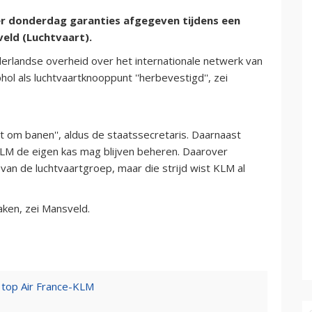
r donderdag garanties afgegeven tijdens een
eld (Luchtvaart).
derlandse overheid over het internationale netwerk van
l als luchtvaartknooppunt ''herbevestigd'', zei
at om banen'', aldus de staatssecretaris. Daarnaast
KLM de eigen kas mag blijven beheren. Daarover
an de luchtvaartgroep, maar die strijd wist KLM al
aken, zei Mansveld.
 top Air France-KLM