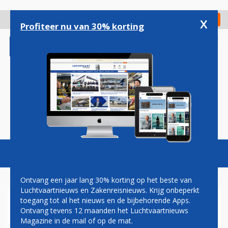
Overslaan
en
x
Digitaal Magazine
Registreer
Check in
naar
Profiteer nu van 30% korting
de
inhoud
gaan
Magazine
Podcasts
Vacatures
Toggl
naviga
Ontvang een jaar lang 30% korting op het beste van
Luchtvaartnieuws en Zakenreisnieuws. Krijg onbeperkt
toegang tot al het nieuws en de bijbehorende Apps.
AIR FRANCE VAN START MET
Ontvang tevens 12 maanden het Luchtvaartnieuws
LIJNDIENST NAAR ACCRA
Magazine in de mail of op de mat.