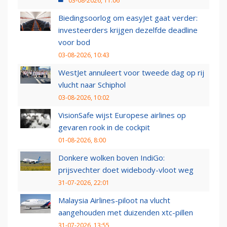
03-08-2026, 11:06
Biedingsoorlog om easyJet gaat verder:
investeerders krijgen dezelfde deadline
voor bod
03-08-2026, 10:43
WestJet annuleert voor tweede dag op rij
vlucht naar Schiphol
03-08-2026, 10:02
VisionSafe wijst Europese airlines op
gevaren rook in de cockpit
01-08-2026, 8:00
Donkere wolken boven IndiGo:
prijsvechter doet widebody-vloot weg
31-07-2026, 22:01
Malaysia Airlines-piloot na vlucht
aangehouden met duizenden xtc-pillen
31-07-2026, 13:55