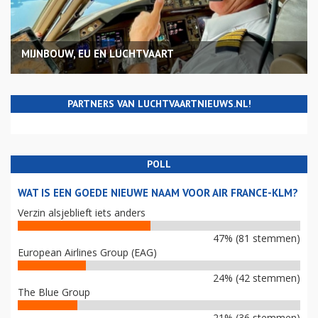
MIJNBOUW, EU EN LUCHTVAART
PARTNERS VAN LUCHTVAARTNIEUWS.NL!
POLL
WAT IS EEN GOEDE NIEUWE NAAM VOOR AIR FRANCE-KLM?
Verzin alsjeblieft iets anders
47% (81 stemmen)
European Airlines Group (EAG)
24% (42 stemmen)
The Blue Group
21% (36 stemmen)